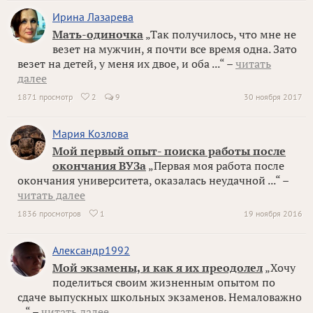
Ирина Лазарева
Мать-одиночка
„Так получилось, что мне не
везет на мужчин, я почти все время одна. Зато
везет на детей, у меня их двое, и оба ...“ –
читать
далее
1871 просмотр
2
9
30 ноября 2017

Мария Козлова
Мой первый опыт- поиска работы после
окончания ВУЗа
„Первая моя работа после
окончания университета, оказалась неудачной ...“ –
читать далее
1836 просмотров
1
19 ноября 2016

Александр1992
Мой экзамены, и как я их преодолел
„Хочу
поделиться своим жизненным опытом по
сдаче выпускных школьных экзаменов. Немаловажно
...“ –
читать далее