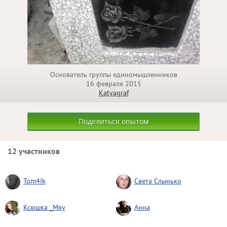
Основатель группы единомышленников
16 февраля 2015
Katyagraf
Поделиться опытом
12 участников
Tom4Ik
Света Слынько
Ксюшка _Мяу
Анна