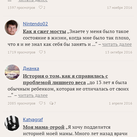
1597 просмотров
2
17 ноября 2016

Nintendo02
Как я сжег мосты
„Знаете у меня было такое
состояние в жизни, когда мне было так плохо,
что я и не знал как себя бы занять и ...“ –
читать далее
1719 просмотров
3
13 октября 2016

Дианка
История о том, как я справилась с
проблемой лишнего веса
„до 13 лет я была
обычным ребенком, которая не отличалась от своих
...“ –
читать далее
2085 просмотров
5
7
1 апреля 2016

Katyagraf
Моя мама-герой
„Я хочу подделится
историей моей мамы. Много лет назад врачи