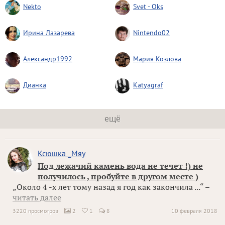
Nekto
Svet - Oks
Ирина Лазарева
Nintendo02
Александр1992
Мария Козлова
Дианка
Katyagraf
ещё
Ксюшка _Мяу
Под лежачий камень вода не течет !) не
получилось , пробуйте в другом месте )
„Около 4 -х лет тому назад я год как закончила ...“ –
читать далее
3220 просмотров
2
1
8
10 февраля 2018

