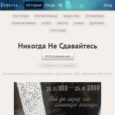
Истории
Люди
Вход
ПОСТУПКИ
ПОУЧИТЕЛЬНЫЕ
ОБЩЕСТВО
ОТНОШЕНИЯ
НЕОБЪЯСНИМОЕ
УСПЕХ
РАБОТА
СЕМЬЯ
ЗДОРОВЬЕ
ГРУСТНЫЕ
Никогда Не Сдавайтесь
Я Согласен(-на)
7 историй от 7-и авторов
реальные истории из жизни, рассказы про жизненный опыт