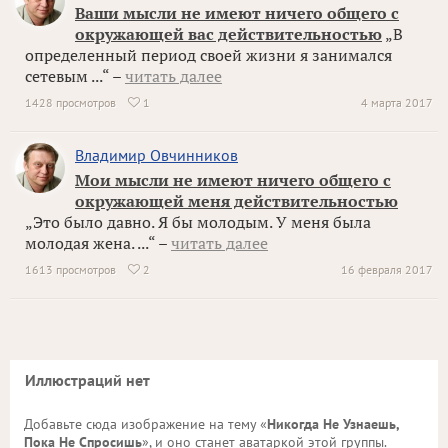
Ваши мысли не имеют ничего общего с
окружающей вас действительностью
„В
определенный период своей жизни я занимался
сетевым ...“ –
читать далее
1428 просмотров
1
4 марта 2017

Владимир Овчинников
Мои мысли не имеют ничего общего с
окружающей меня действительностью
„Это было давно. Я бы молодым. У меня была
молодая жена. ...“ –
читать далее
1613 просмотров
2
16 февраля 2017

Иллюстраций нет
Добавьте сюда изображение на тему «
Никогда Не Узнаешь,
Пока Не Спросишь
», и оно станет аватаркой этой группы.