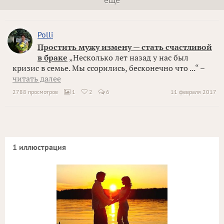
ещё
Polli
Простить мужу измену — стать счастливой
в браке
„Несколько лет назад у нас был
кризис в семье. Мы ссорились, бесконечно что ...“ –
читать далее
2788 просмотров
1
2
6
11 февраля 2017


1 иллюстрация