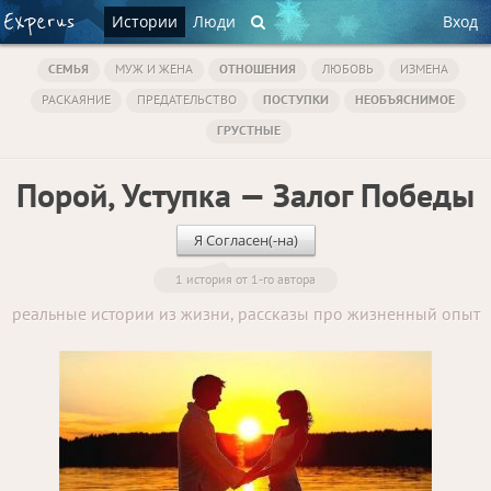
Истории
Люди
Вход
СЕМЬЯ
МУЖ И ЖЕНА
ОТНОШЕНИЯ
ЛЮБОВЬ
ИЗМЕНА
РАСКАЯНИЕ
ПРЕДАТЕЛЬСТВО
ПОСТУПКИ
НЕОБЪЯСНИМОЕ
ГРУСТНЫЕ
Порой, Уступка — Залог Победы
Я Согласен(-на)
1 история от 1-го автора
реальные истории из жизни, рассказы про жизненный опыт