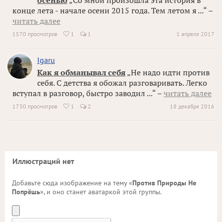
осенью
„Со мной произошла эта история в
конце лета - начале осени 2015 года. Тем летом я ...“ –
читать далее
1570 просмотров
1
1
1 апреля 2017

Igaru
Как я обманывал себя
„Не надо идти против
себя. С детства я обожал разговаривать. Легко
вступал в разговор, быстро заводил ...“ –
читать далее
1730 просмотров
1
2
18 декабря 2016

Иллюстраций нет
Добавьте сюда изображение на тему «
Против Природы Не
Попрёшь
», и оно станет аватаркой этой группы.