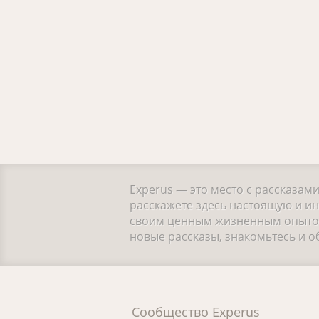
Experus — это место с рассказам
расскажете здесь настоящую и и
своим ценным жизненным опытом.
новые рассказы, знакомьтесь и 
Сообщество Experus