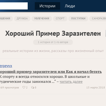
Истории
Люди
ОШЕНИЯ
ДРУЖБА
УВЛЕЧЕНИЯ
СПОРТ
ПОСТУПКИ
САМОРАЗВ
Хороший Пример Заразителен
1 история от 1-го автора
реальные истории из жизни, рассказы про жизненный опыт
ergeyvx
ороший пример заразителен или Как я начал бегать
К спорту я всегда относился хорошо. В школьные и
туденческие годы занимался ...“ –
читать далее
569 просмотров
2
8
15 марта 2018
