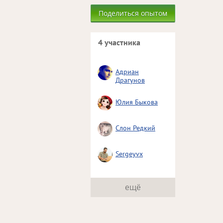
Поделиться опытом
4 участника
Адриан
Драгунов
Юлия Быкова
Слон Редкий
Sergeyvx
ещё