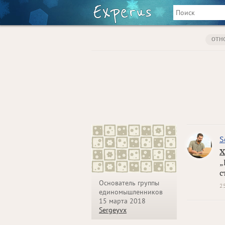
ОТН
S
Х
„
с
Основатель группы
2
единомышленников
15 марта 2018
Sergeyvx