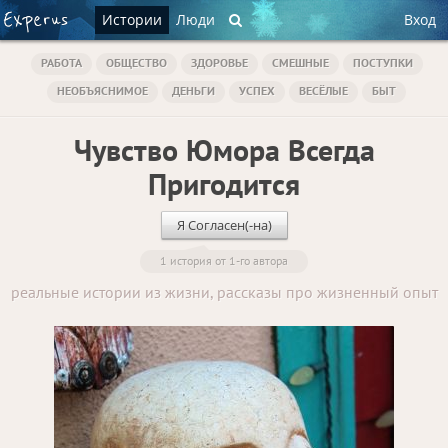
Истории
Люди
Вход
РАБОТА
ОБЩЕСТВО
ЗДОРОВЬЕ
СМЕШНЫЕ
ПОСТУПКИ
НЕОБЪЯСНИМОЕ
ДЕНЬГИ
УСПЕХ
ВЕСЁЛЫЕ
БЫТ
Чувство Юмора Всегда
Пригодится
Я Согласен(-на)
1 история от 1-го автора
реальные истории из жизни, рассказы про жизненный опыт