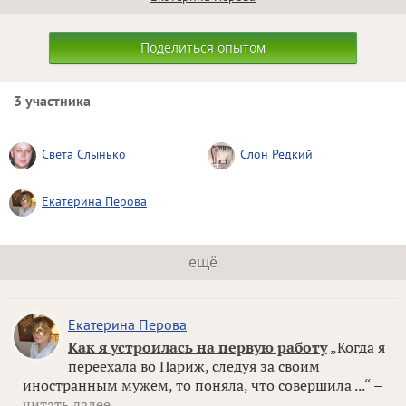
Поделиться опытом
3 участника
Света Слынько
Слон Редкий
Екатерина Перова
ещё
Екатерина Перова
Как я устроилась на первую работу
„Когда я
переехала во Париж, следуя за своим
иностранным мужем, то поняла, что совершила ...“ –
читать далее