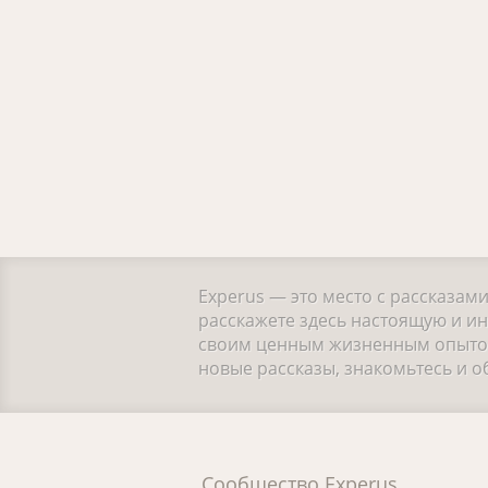
Experus — это место с рассказам
расскажете здесь настоящую и ин
своим ценным жизненным опытом.
новые рассказы, знакомьтесь и 
Сообщество Experus