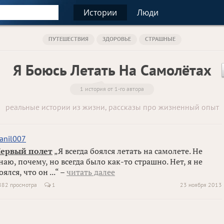
Истории
Люди
ПУТЕШЕСТВИЯ
ЗДОРОВЬЕ
СТРАШНЫЕ
Я Боюсь Летать На Самолётах
1 история от 1-го автора
реальные истории из жизни, рассказы про жизненный опыт
anil007
ервый полет
„Я всегда боялся летать на самолете. Не
наю, почему, но всегда было как-то страшно. Нет, я не
оялся, что он ...“ –
читать далее
882 просмотра
1
23 ноября 2013