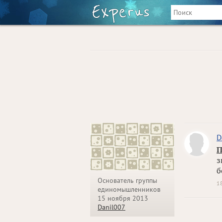
D
П
з
б
Основатель группы
1
единомышленников
15 ноября 2013
Danil007