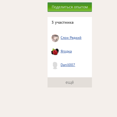
Поделиться опытом
3 участника
Слон Редкий
Ягодка
Danil007
ещё