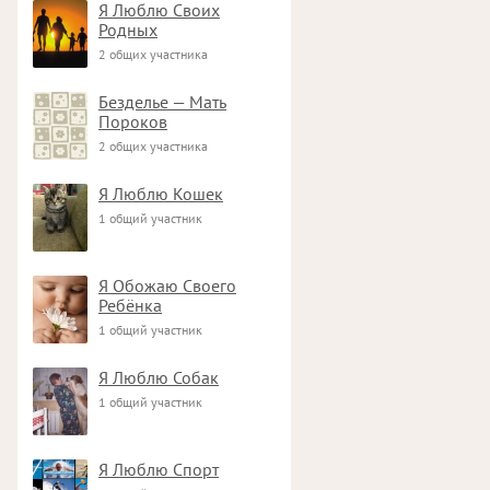
Я Люблю Своих
Родных
2 общих участника
Безделье — Мать
Пороков
2 общих участника
Я Люблю Кошек
1 общий участник
Я Обожаю Своего
Ребёнка
1 общий участник
Я Люблю Собак
1 общий участник
Я Люблю Спорт