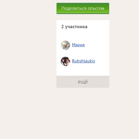
Поделиться опытом
2 участника
Мария
Rubshlaukis
ещё