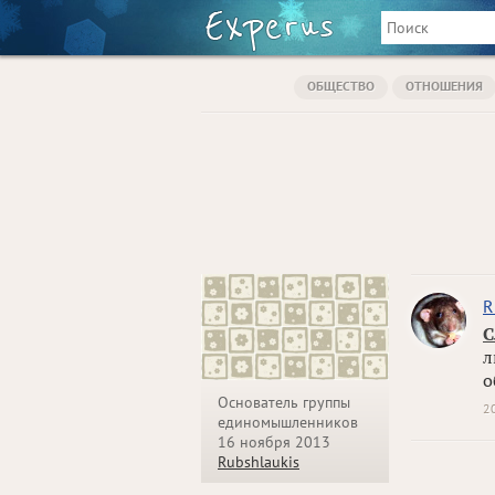
ОБЩЕСТВО
ОТНОШЕНИЯ
R
С
л
о
Основатель группы
2
единомышленников
16 ноября 2013
Rubshlaukis