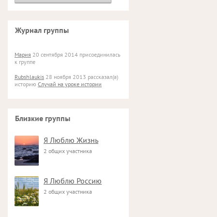
Журнал группы
Мария
20 сентября 2014 присоединилась
к группе
Rubshlaukis
28 ноября 2013 рассказал(а)
историю
Случай на уроке истории
Близкие группы
Я Люблю Жизнь
2 общих участника
Я Люблю Россию
2 общих участника