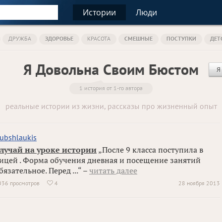
Истории
Люди
ДРУЖБА
ЗДОРОВЬЕ
КРАСОТА
СМЕШНЫЕ
ПОСТУПКИ
ДЕТ
Я Довольна Своим Бюстом
Я
1 история от 1-го автора
реальные истории из жизни, рассказы про жизненный опыт
ubshlaukis
лучай на уроке истории
„После 9 класса поступила в
ицей . Форма обучения дневная и посещение занятий
бязательное. Перед ...“ –
читать далее
036 просмотров
4
28 ноября 2013
