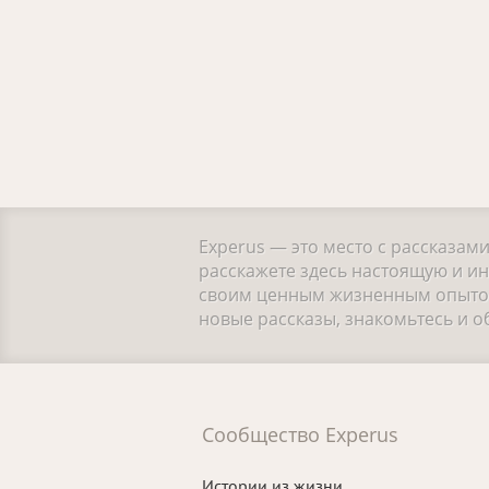
Experus — это место с рассказам
расскажете здесь настоящую и ин
своим ценным жизненным опытом.
новые рассказы, знакомьтесь и 
Сообщество Experus
Истории из жизни