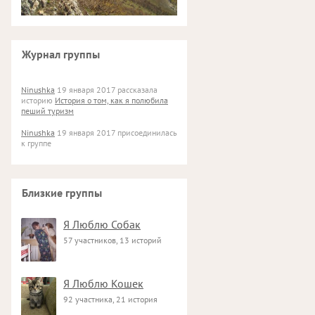
Журнал группы
Ninushka
19 января 2017 рассказала
историю
История о том, как я полюбила
пеший туризм
Ninushka
19 января 2017 присоединилась
к группе
Близкие группы
Я Люблю Собак
57 участников, 13 историй
Я Люблю Кошек
92 участника, 21 история