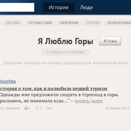
Истории
Люди
ДРУЖБА
ПУТЕШЕСТВИЯ
УВЛЕЧЕНИЯ
ТУРИЗМ
НЕОБЪЯСНИМ
Я Люблю Горы
Я Тоже
1 история от 1-го автора
реальные истории из жизни, рассказы про жизненный опыт
inushka
стория о том, как я полюбила пеший туризм
Однажды мне предложили сходить в турпоход в горы.
ризнаюсь, не понимала куда ...“ –
читать далее
881 просмотр
1
2
3
19 января 2017

