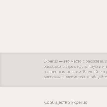
Experus — это место с рассказам
расскажете здесь настоящую и и
жизненным опытом. Вступайте в 
рассказы, знакомьтесь и общайт
Сообщество Experus