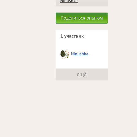
Ninushka
Поделиться опытом
1 участник
Ninushka
ещё