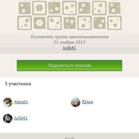
Основатель группы единомышленников
21 ноября 2013
Julik41
Поделиться опытом
3 участника
Alexzhi
Юлия
Julik41
ещё