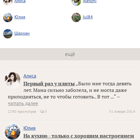
Алиса
Alexzhi
Юлия
Jul84
Шархан
ещё
Алиса
Первый раз у плиты
„Было мне тогда девять
лет. Мама сильно заболела, и не могла даже
приподняться, не то чтобы готовить.. В тот ...“ –
читать далее
2290 просмотров
3
31 января 2014
Юлия
На кухню - только с хорошим настроением