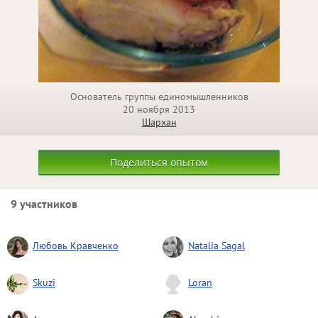
Основатель группы единомышленников
20 ноября 2013
Шархан
Поделиться опытом
9 участников
Любовь Кравченко
Natalia Sagal
Skuzi
Loran