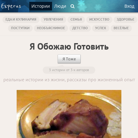
Истории
Люди
Вход
ЕДА И КУЛИНАРИЯ
УВЛЕЧЕНИЯ
СЕМЬЯ
ИСКУССТВО
ЗДОРОВЬЕ
ПОСТУПКИ
НЕОБЪЯСНИМОЕ
ДЕТСТВО
УСПЕХ
ВЕСЁЛЫЕ
Я Обожаю Готовить
Я Тоже
3 истории от 3-х авторов
реальные истории из жизни, рассказы про жизненный опыт