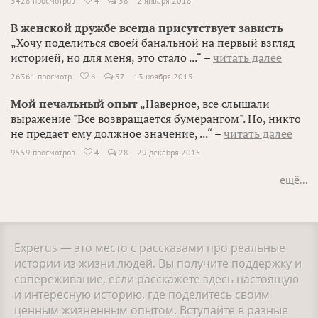
3428 просмотров
4
38
2 января 2018

В женской дружбе всегда присутствует зависть
„Хочу поделиться своей банальной на первый взгляд
историей, но для меня, это стало ...“ –
читать далее
26361 просмотр
6
57
13 ноября 2015

Мой печальный опыт
„Наверное, все слышали
выражение "Все возвращается бумерангом". Но, никто
не предает ему должное значение, ...“ –
читать далее
9559 просмотров
4
28
29 декабря 2015

ещё...
Experus — это место с рассказами про реальные
истории из жизни людей. Вы получите поддержку и
сопереживание, если расскажете здесь настоящую
и интересную историю, где поделитесь своим
ценным жизненным опытом. Вступайте в разные