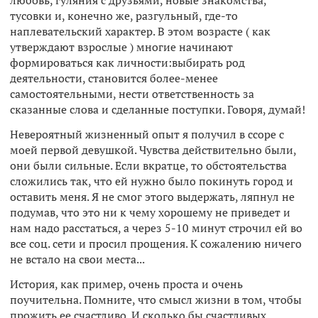
любовь, гуляния с друзьями, новые знакомства,
тусовки и, конечно же, разгульный, где-то
наплевательский характер. В этом возрасте ( как
утверждают взрослые ) многие начинают
формироваться как личности:выбирать род
деятельности, становится более-менее
самостоятельными, нести ответственность за
сказанные слова и сделанные поступки. Говоря, думай!
Невероятный жизненный опыт я получил в ссоре с
моей первой девушкой. Чувства действительно были,
они были сильные. Если вкратце, то обстоятельства
сложились так, что ей нужно было покинуть город и
оставить меня. Я не смог этого выдержать, ляпнул не
подумав, что это ни к чему хорошему не приведет и
нам надо расстаться, а через 5-10 минут строчил ей во
все соц. сети и просил прощения. К сожалению ничего
не встало на свои места...
История, как пример, очень проста и очень
поучительна. Помните, что смысл жизни в том, чтобы
прожить ее счастливо. И сколько бы счастливых