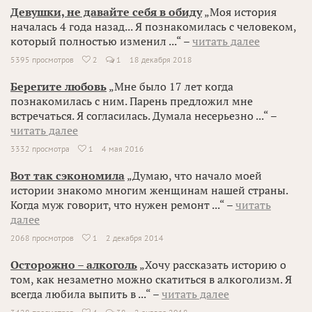
Девушки, не давайте себя в обиду
„Моя история
началась 4 года назад... Я познакомилась с человеком,
который полностью изменил ...“ –
читать далее
5395 просмотров
2
1
18 декабря 2018

Берегите любовь
„Мне было 17 лет когда
познакомилась с ним. Парень предложил мне
встречаться. Я согласилась. Думала несерьезно ...“ –
читать далее
3332 просмотра
1
4 мая 2016

Вот так сэкономила
„Думаю, что начало моей
истории знакомо многим женщинам нашей страны.
Когда муж говорит, что нужен ремонт ...“ –
читать
далее
2068 просмотров
1
2 декабря 2014

Осторожно – алкоголь
„Хочу рассказать историю о
том, как незаметно можно скатиться в алкоголизм. Я
всегда любила выпить в ...“ –
читать далее