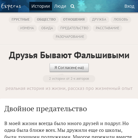
Истории
Люди
Вход
ГРУСТНЫЕ
ОБЩЕСТВО
ОТНОШЕНИЯ
ДРУЖБА
ЛЮБОВЬ
ИЗМЕНА
ОБИДА
ПРЕДАТЕЛЬСТВО
РАССТАВАНИЕ
РАЗОЧАРОВАНИЕ
Друзья Бывают Фальшивыми
Я Согласен(-на)
2 истории от 2-х авторов
реальная история из жизни, рассказ про жизненный опыт
Двойное предательство
В моей жизни всегда было много друзей и подруг. Но
одна была ближе всех. Мы дружили еще со школы,
были лучшими подружками. Многое пережили вместе,