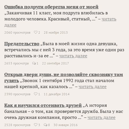
Ошибка подруги оберегла меня от моей
„Заканчивая 11 класс, моя подруга влюбилась в
молодого человека. Красивый, статный, ...“ –
читать
далее
2060 просмотров
2
28 ноября 2013

Предательство
„Была в моей жизни одна девушка,
встречались мы с ней 3 года, за это время уже один раз
расставались и-за ее ...“ –
читать далее
2653 просмотра
1
22 сентября 2017
Открыв двери души, не позволяйте сквозняку там
гулять
„Звонок 1 сентября 1992 года стал началом
нашей крепкой, как казалось ...“ –
читать далее
2390 просмотров
1
11 декабря 2014

Как я научился отсеивать друзей
„А история
банальная – о том, как проверяется дружба. Была у нас
очень дружная компания, просто ...“ –
читать далее
2528 просмотров
3
8
30 января 2016
