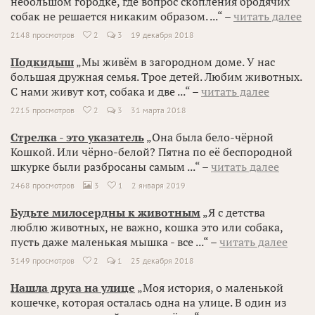
небольшом городке, где вопрос скопления бродячих
собак не решается никаким образом. ...“ –
читать далее
2148 просмотров
2
3
19 декабря 2018

Подкидыш
„Мы живём в загородном доме. У нас
большая дружная семья. Трое детей. Любим животных.
С нами живут кот, собака и две ...“ –
читать далее
2215 просмотров
2
3
31 марта 2018

Стрелка - это указатель
„Она была бело-чёрной
Кошкой. Или чёрно-белой? Пятна по её беспородной
шкурке были разбросаны самым ...“ –
читать далее
2468 просмотров
3
1
2 января 2019


Будьте милосердны к животным
„Я с детства
люблю животных, не важно, кошка это или собака,
пусть даже маленькая мышка - все ...“ –
читать далее
3149 просмотров
2
1
25 декабря 2018

Нашла друга на улице
„Моя история, о маленькой
кошечке, которая осталась одна на улице. В один из