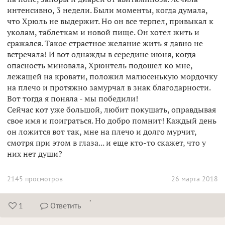
интенсивно, 3 недели. Были моменты, когда думала,
что Хрюль не выдержит. Но он все терпел, привыкал к
уколам, таблеткам и новой пище. Он хотел жить и
сражался. Такое страстное желание жить я давно не
встречала! И вот однажды в середине июня, когда
опасность миновала, Хрюнтель подошел ко мне,
лежащей на кровати, положил малюсенькую мордочку
на плечо и протяжно замурчал в знак благодарности.
Вот тогда я поняла - мы победили!
Сейчас кот уже большой, любит покушать, оправдывая
свое имя и поиграться. Но добро помнит! Каждый день
он ложится вот так, мне на плечо и долго мурчит,
смотря при этом в глаза... и еще кто-то скажет, что у
них нет души?
2145 просмотров
26 марта 2018
.
1
Ответить

