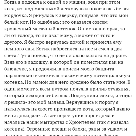
Когда я подошла к одной из машин, зовя при этом
кота, из-под маленькой легковушки показалась белая
мордочка. Я ринулась к зверьку, подумав, что это мой
белый кот. Но ошиблась: это оказался совсем
крошечный месячный котенок. Он истошно орал, то
ли от голода, то ли звал маму, а может от того и
другого. Я быстро вернулась домой и принесла ему
немного еды. Котик набросился на нее и смел в два
счета. Тут я поняла, что не оставлю малого на дороге.
Взяв его в ладошку, в которой он поместился как на
блюдечке, я продолжила поиски моего бандита
параллельно выискивая глазами маму потенциальную
котенка. Но мамой для него суждено было стать мне. В
один момент я всем нутром почуяла прилив отчаянья,
который исходил от беляша. Подступили слезы, и тогда
я решила- это мой малыш. Вернувшись к порогу я
наткнулась на своего пропавшего кота, который давно
меня дожидался. А вот переступив порог дома и
начались наши мытарства с Хрюнтелем (так я назвала
котёнка). Огромные клещи и блохи, раны за ушком и
на попе, запоры и диареи от авитаминоза. Лечила