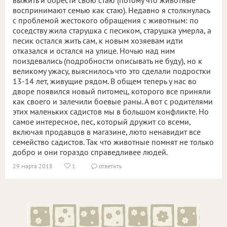
выжить и обрести свою стаю (потому что животные
воспринимают семью как стаю). Недавно я столкнулась
с проблемой жестокого обращения с животным: по
соседству жила старушка с песиком, старушка умерла, а
песик остался жить сам, к новым хозяевам идти
отказался и остался на улице. Ночью над ним
поиздевались (подробности описывать не буду), но к
великому ужасу, выяснилось что это сделали подростки
13-14 лет, живущие рядом. В общем теперь у нас во
дворе появился новый питомец, которого все приняли
как своего и залечили боевые раны. А вот с родителями
этих маленьких садистов мы в большом конфликте. Но
самое интересное, пес, который дружит со всеми,
включая продавцов в магазине, люто ненавидит все
семейство садистов. Так что животные помнят не только
добро и они гораздо справедливее людей.
29 марта 2018
1
ответить

