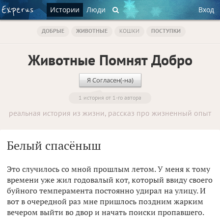
Истории
Люди
Вход
ДОБРЫЕ
ЖИВОТНЫЕ
КОШКИ
ПОСТУПКИ
Животные Помнят Добро
Я Согласен(-на)
1 история от 1-го автора
реальная история из жизни, рассказ про жизненный опыт
Белый спасёныш
Это случилось со мной прошлым летом. У меня к тому
времени уже жил годовалый кот, который ввиду своего
буйного темперамента постоянно удирал на улицу. И
вот в очередной раз мне пришлось поздним жарким
вечером выйти во двор и начать поиски пропавшего.