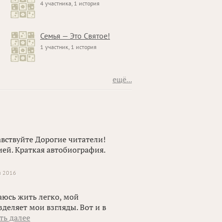
4 участника, 1 история
Семья — Это Святое!
1 участник, 1 история
ещё...
вствуйте Дорогие читатели!
ией. Краткая автобиография.
я 2016
раюсь жить легко, мой
деляет мои взгляды. Вот и в
ть далее