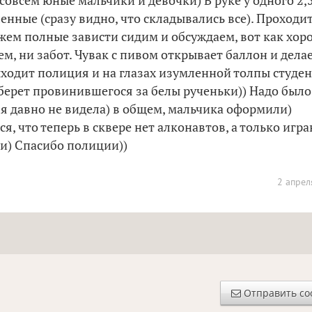
 совсем юные мальчики и девочки) В руке у одного 2,
енные (сразу видно, что складывались все). Проходи
жем полные зависти сидим и обсуждаем, вот как хор
м, ни забот. Чувак с пивом открывает баллон и дела
выходит полиция и на глазах изумленной толпы студе
берет провинившегося за белы рученьки)) Надо было
и я давно не видела) в общем, мальчика оформили)
ся, что теперь в сквере нет алконавтов, а только игр
и) Спасибо полиции))
2 апрел
Отправить с