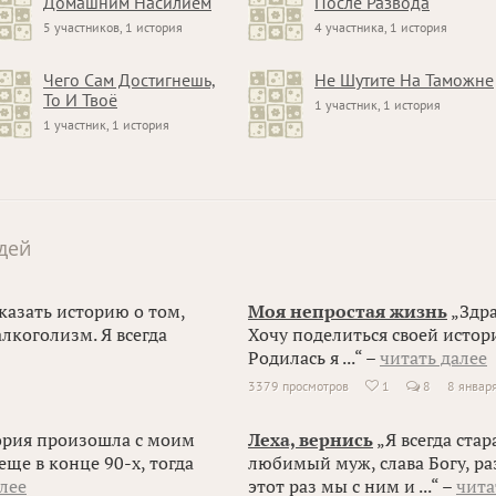
Домашним Насилием
После Развода
5 участников, 1 история
4 участника, 1 история
Чего Сам Достигнешь,
Не Шутите На Таможне
То И Твоё
1 участник, 1 история
1 участник, 1 история
дей
казать историю о том,
Моя непростая жизнь
„Здра
лкоголизм. Я всегда
Хочу поделиться своей истор
Родилась я ...“ –
читать далее
3379 просмотров
1
8
8 январ

ория произошла с моим
Леха, вернись
„Я всегда ста
еще в конце 90-х, тогда
любимый муж, слава Богу, раз
лее
этот раз мы с ним и ...“ –
чита