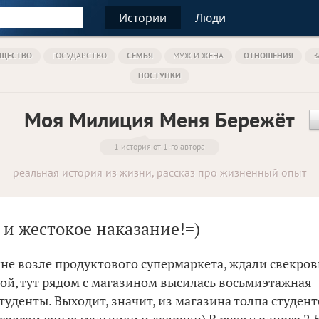
Истории
Люди
ЩЕСТВО
ГОСУДАРСТВО
СЕМЬЯ
МУЖ И ЖЕНА
ОТНОШЕНИЯ
З
ПОСТУПКИ
Моя Милиция Меня Бережёт
1 история от 1-го автора
реальная история из жизни, рассказ про жизненный опыт
 и жестокое наказание!=)
е возле продуктового супермаркета, ждали свекров
ой, тут рядом с магазином высилась восьмиэтажная
туденты. Выходит, значит, из магазина толпа студент