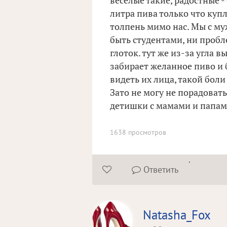
веселые такие, радостные -
литра пива только что купл
толпень мимо нас. Мы с му
быть студентами, ни пробле
глоток. тут же из-за угла 
забирает желанное пиво и 
видеть их лица, такой бол
Зато не могу не порадовать
детишки с мамами и папам
1638 просмотров
.
Ответить


Natasha_Fox