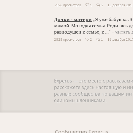
3156 просмотров
1
3
15 декабря 201

Дочки - матери
„Я уже бабушка. З
мамой. Молодая семья. Родилась д
равнодушен к семье, к ...“ –
читать 
2828 просмотров
2
1
16 декабря 201

Experus — это место с рассказам
расскажете здесь настоящую и и
разные сообщества по вашим инте
единомышленниками.
Сообщество Experus