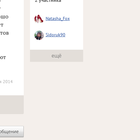
5
2 участника
т
ошо
Natasha_Fox
ет
нтов
Sidoruk90
ещё
ают
я 2014
ообщение