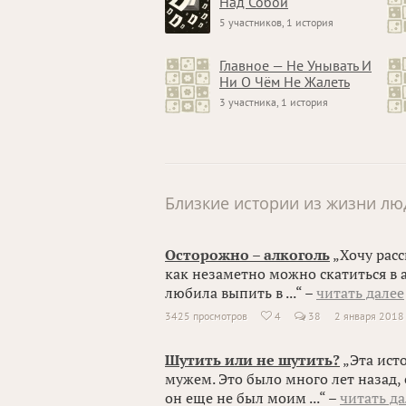
Над Собой
5 участников, 1 история
Главное — Не Унывать И
Ни О Чём Не Жалеть
3 участника, 1 история
Близкие истории из жизни лю
Осторожно – алкоголь
„Хочу расс
как незаметно можно скатиться в а
любила выпить в ...“ –
читать далее
3425 просмотров
4
38
2 января 2018

Шутить или не шутить?
„Эта ист
мужем. Это было много лет назад, 
он еще не был моим ...“ –
читать да