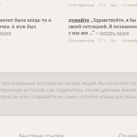
7
1704 просмотра
3
1
13 сентя

начит была когда-то и
думайте
„Здравствуйте, я бы
очка. А муж был
своей ситуацией. Я познаком
далее
у нас все ...“ –
читать далее
7
3064 просмотра
1
1
18 декаб

и про реальные истории из жизни людей. Вы получите п
нтересную историю, где поделитесь своим ценным жизне
ресам или создавайте их сами, читайте новые рассказы
Быстрые ссылки
Социа