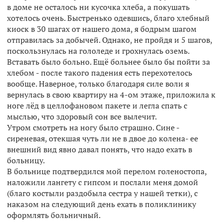
в доме не осталось ни кусочка хлеба, а покушать
хотелось очень. Быстренько одевшись, благо хлебный
киоск в 30 шагах от нашего дома, я бодрым шагом
отправилась за добычей. Однако, не пройдя и 5 шагов,
поскользнулась на гололеде и грохнулась оземь.
Вставать было больно. Ещё больнее было бы пойти за
хлебом - после такого падения есть перехотелось
вообще. Наверное, только благодаря силе воли я
вернулась в свою квартиру на 4-ом этаже, приложила к
ноге лёд в целлофановом пакете и легла спать с
мыслью, что здоровый сон все вылечит.
Утром смотреть на ногу было страшно. Сине -
сиреневая, отекшая чуть ли не в двое до колена- ее
внешний вид явно давал понять, что надо ехать в
больницу.
В больнице подтвердился мой перелом голеностопа,
наложили лангету с гипсом и послали меня домой
(благо костыли раздобыла сестра у нашей тетки), с
наказом на следующий день ехать в поликлинику
оформлять больничный.