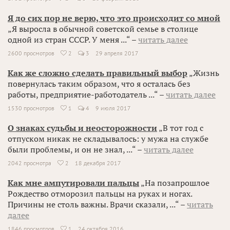
Я до сих пор не верю, что это происходит со мной
„Я выросла в обычной советской семье в столице
одной из стран СССР. У меня ...“ –
читать далее
2600 просмотров
2
3
29 апреля 2017

Как же сложно сделать правильный выбор
„Жизнь
повернулась таким образом, что я осталась без
работы, предприятие-работодатель ...“ –
читать далее
1530 просмотров
1
4
9 июля 2017

О знаках судьбы и неосторожности
„В тот год с
отпуском никак не складывалось: у мужа на службе
были проблемы, и он не знал, ...“ –
читать далее
2042 просмотра
2
18 декабря 2017

Как мне ампутировали пальцы
„На позапрошлое
Рождество отморозил пальцы на руках и ногах.
Причины не столь важны. Врачи сказали, ...“ –
читать
далее
1846 просмотров
1
24 октября 2016
