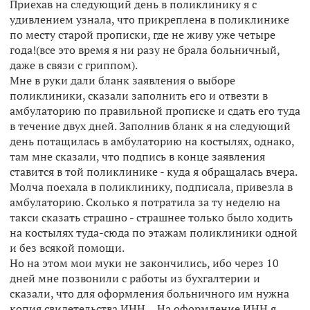
Приехав на следующий день в поликлинику я с
удивлением узнала, что прикреплена в поликлинике
по месту старой прописки, где не живу уже четыре
года!(все это время я ни разу не брала больничный,
даже в связи с гриппом).
Мне в руки дали бланк заявления о выборе
поликлиники, сказали заполнить его и отвезти в
амбулаторию по правильной прописке и сдать его туда
в течение двух дней. Заполнив бланк я на следующий
день потащилась в амбулаторию на костылях, однако,
там мне сказали, что подпись в конце заявления
ставится в той поликлинике - куда я обращалась вчера.
Молча поехала в поликлинику, подписала, привезла в
амбулаторию. Сколько я потратила за ту неделю на
такси сказать страшно - страшнее только было ходить
на костылях туда-сюда по этажам поликлиники одной
и без всякой помощи.
Но на этом мои муки не закончились, ибо через 10
дней мне позвонили с работы из бухгалтерии и
сказали, что для оформления больничного им нужна
копия свидетельства ИНН.. . На оформление ИНН я