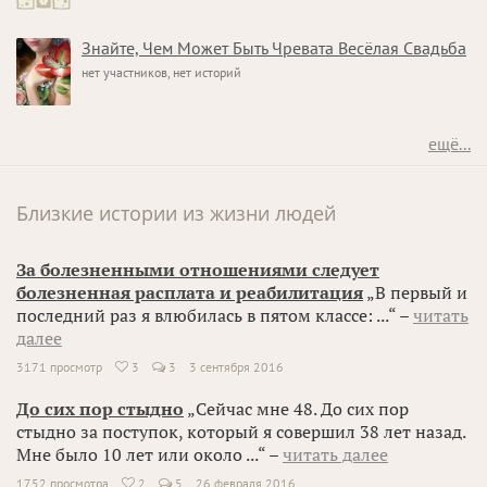
Знайте, Чем Может Быть Чревата Весёлая Свадьба
нет участников, нет историй
ещё...
Близкие истории из жизни людей
За болезненными отношениями следует
болезненная расплата и реабилитация
„В первый и
последний раз я влюбилась в пятом классе: ...“ –
читать
далее
3171 просмотр
3
3
3 сентября 2016

До сих пор стыдно
„Сейчас мне 48. До сих пор
стыдно за поступок, который я совершил 38 лет назад.
Мне было 10 лет или около ...“ –
читать далее
1752 просмотра
2
5
26 февраля 2016
