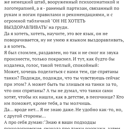
же немецкий штаб, вооруженный психосоматикой и
логотерапией, а я - раненый партизан, связанный по
рукам и ногам правилами и рекомендациями, и с
огромной табличкой "ОН НЕ ХОТЕТЬ
ВЫЗДОРАВЛИВАТЬ" на груди.
Да я хотеть, хотеть, научите, это все язык, он не
поворачивается, ну не умею я языком выздоравливать,
а я хотеть.
Я был сломлен, раздавлен, но так и не смог ни звука
произнести, только покраснел. И тут, как будто бы
издалека, голос, такой теплый, спокойный:
Может, хочешь поделиться с нами тем, где спрятаны
танки? Подожди, подожди, что ты чувствуешь сейчас
при этом? А может быть ты злишься на танки за то,
что они спрятаны? А ты не думал, что танки сами
хотят, чтобы их нашли, как в детстве, в песочнице? Кто
им поможет, кроме тебя, а ты молчишь.
Да… вроде нет… Я не знаю даже. Не удобно как-то, но,
с другой стороны…
А про себя думаю:"Знаю я ваши подходцы
психологические, сначала про танки расскажи, затем