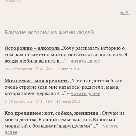
ещё...
Близкие истории из жизни людей
Осторожно – алкоголь
„Хочу рассказать историю о
том, как незаметно можно скатиться в алкоголизм. Я
всегда любила выпить в ...“ –
читать далее
3427 просмотров
4
38
2 января 2018

Моя семья - моя крепость
„У меня с детства были
очень строгие (как мне казалось) родители, мама,
которая меня держала в ...“ –
читать далее
3478 просмотров
1
6
10 марта 2018

Кто преданнее: кот, собака, женщина
„Случай из
моего детства. В одной семье жил кот. Взрослый
мордатый с большими"шарундулами" ...“ –
читать
далее