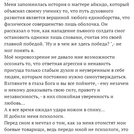
Меня запомнилась история о мастере айкидо, который
объяснял своему ученику то, что путь духовного
развития является вершиной любого единоборства, что
физическое совершенство лишь оболочка. Он
рассказал о том, как нападение пьяного солдата смог
остановить одними лишь словами, считая это своей
главной победой. "Ну и в чем же здесь победа? ",- не
мог понять я.
Моё мировоззрение не давало мне возможности
осознать то, что ответная агрессия и ненависть
присуща только слабым духом и неуверенным в себе
людям, которым постоянно нужно самоутверждаться.
Взгляните в глаза Бога и вы все поймете, - ему незачем
и некому доказывать свою силу, правоту и
независимость, - в них спокойная уверенность и
любовь…
А я все время ожидал удара ножом в спину…
И добили меня психологи.
Перед сном я мечтал о том, как за меня отомстят мои
боевые товарищи, ведь передо мной не психологи, это