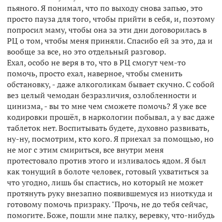
пьяного. Я понимал, что по выходу снова запью, это
просто пауза для того, чтобы прийти в себя, и, поэтому
попросил маму, чтобы она за эти дни договорилась в
РЦ о том, чтобы меня приняли. Спасибо ей за это, да и
вообще за все, но это отдельный разговор.
Ехал, особо не веря в то, что в РЦ смогут чем-то
помочь, просто ехал, наверное, чтобы сменить
обстановку, - даже алкоголикам бывает скучно. С собой
вез целый чемодан безразличия, озлобленности и
цинизма, - вы то мне чем сможете помочь? Я уже все
кодировки прошёл, в наркологии побывал, а у вас даже
таблеток нет. Воспитывать будете, духовно развивать,
ну-ну, посмотрим, кто кого. Я приехал за помощью, но
не мог с этим смириться, все внутри меня
протестовало против этого и изливалось ядом. Я был
как тонущий в болоте человек, готовый ухватиться за
что угодно, лишь бы спастись, но который не может
протянуть руку внезапно появившемуся из ниоткуда и
готовому помочь призраку. "Прочь, не до тебя сейчас,
помогите. Боже, пошли мне палку, веревку, что-нибудь