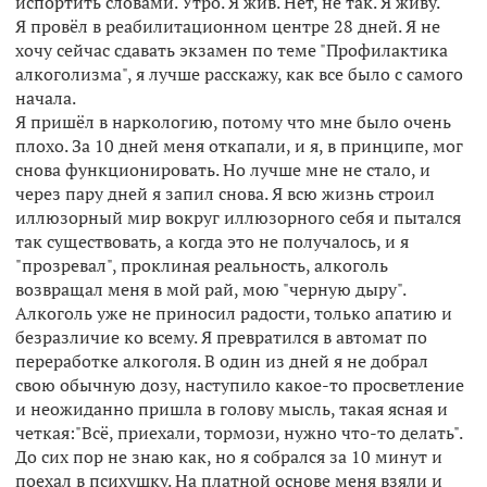
испортить словами. Утро. Я жив. Нет, не так. Я живу.
Я провёл в реабилитационном центре 28 дней. Я не
хочу сейчас сдавать экзамен по теме "Профилактика
алкоголизма", я лучше расскажу, как все было с самого
начала.
Я пришёл в наркологию, потому что мне было очень
плохо. За 10 дней меня откапали, и я, в принципе, мог
снова функционировать. Но лучше мне не стало, и
через пару дней я запил снова. Я всю жизнь строил
иллюзорный мир вокруг иллюзорного себя и пытался
так существовать, а когда это не получалось, и я
"прозревал", проклиная реальность, алкоголь
возвращал меня в мой рай, мою "черную дыру".
Алкоголь уже не приносил радости, только апатию и
безразличие ко всему. Я превратился в автомат по
переработке алкоголя. В один из дней я не добрал
свою обычную дозу, наступило какое-то просветление
и неожиданно пришла в голову мысль, такая ясная и
четкая:"Всё, приехали, тормози, нужно что-то делать".
До сих пор не знаю как, но я собрался за 10 минут и
поехал в психушку. На платной основе меня взяли и