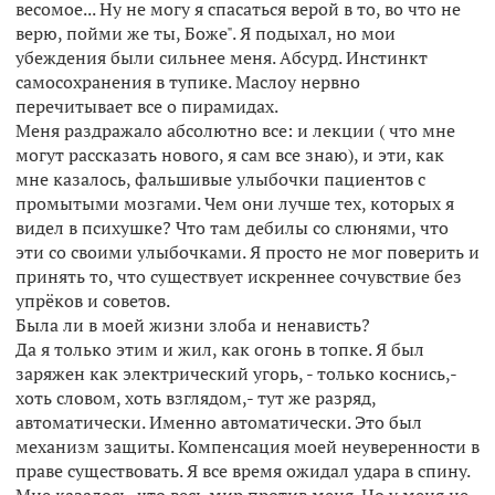
весомое... Ну не могу я спасаться верой в то, во что не
верю, пойми же ты, Боже". Я подыхал, но мои
убеждения были сильнее меня. Абсурд. Инстинкт
самосохранения в тупике. Маслоу нервно
перечитывает все о пирамидах.
Меня раздражало абсолютно все: и лекции ( что мне
могут рассказать нового, я сам все знаю), и эти, как
мне казалось, фальшивые улыбочки пациентов с
промытыми мозгами. Чем они лучше тех, которых я
видел в психушке? Что там дебилы со слюнями, что
эти со своими улыбочками. Я просто не мог поверить и
принять то, что существует искреннее сочувствие без
упрёков и советов.
Была ли в моей жизни злоба и ненависть?
Да я только этим и жил, как огонь в топке. Я был
заряжен как электрический угорь, - только коснись,-
хоть словом, хоть взглядом,- тут же разряд,
автоматически. Именно автоматически. Это был
механизм защиты. Компенсация моей неуверенности в
праве существовать. Я все время ожидал удара в спину.