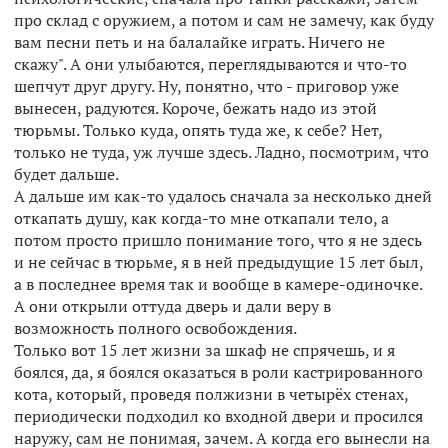
про склад с оружием, а потом и сам не замечу, как буду
вам песни петь и на балалайке играть. Ничего не
скажу". А они улыбаются, переглядываются и что-то
шепчут друг другу. Ну, понятно, что - приговор уже
вынесен, радуются. Короче, бежать надо из этой
тюрьмы. Только куда, опять туда же, к себе? Нет,
только не туда, уж лучше здесь. Ладно, посмотрим, что
будет дальше.
А дальше им как-то удалось сначала за несколько дней
откапать душу, как когда-то мне откапали тело, а
потом просто пришло понимание того, что я не здесь
и не сейчас в тюрьме, я в ней предыдущие 15 лет был,
а в последнее время так и вообще в камере-одиночке.
А они открыли оттуда дверь и дали веру в
возможность полного освобождения.
Только вот 15 лет жизни за шкаф не спрячешь, и я
боялся, да, я боялся оказаться в роли кастрированного
кота, который, проведя полжизни в четырёх стенах,
периодически подходил ко входной двери и просился
наружу, сам не понимая, зачем. А когда его вынесли на