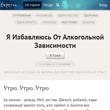
Истории
Люди
Вход
ОТНОШЕНИЯ
РАСКАЯНИЕ
ОДИНОЧЕСТВО
ЗДОРОВЬЕ
ЗАВИСИМОСТЬ
АЛКОГОЛЬ
ПОСТУПКИ
БЕЗУМИЕ
Я Избавляюсь От Алкогольной
Зависимости
Я Тоже
1 история от 1-го автора
реальная история из жизни, рассказ про жизненный опыт
Утро. Утро. Утро
За окном - дождь. Нет, не так. Шепот, робкий, едва
уловимый шепот того, кто любит и боится все