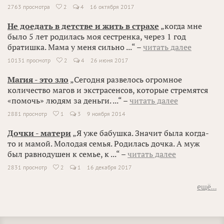
2763 просмотра
2
4
16 октября 2017

Не доедать в детстве и жить в страхе
„когда мне
было 5 лет родилась моя сестренка, через 1 год
братишка. Мама у меня сильно ...“ –
читать далее
10131 просмотр
2
4
26 июня 2017

Магия - это зло
„Сегодня развелось огромное
количество магов и экстрасенсов, которые стремятся
«помочь» людям за деньги. ...“ –
читать далее
2881 просмотр
1
3
9 ноября 2014

Дочки - матери
„Я уже бабушка. Значит была когда-
то и мамой. Молодая семья. Родилась дочка. А муж
был равнодушен к семье, к ...“ –
читать далее
2831 просмотр
2
1
16 декабря 2017

ещё...