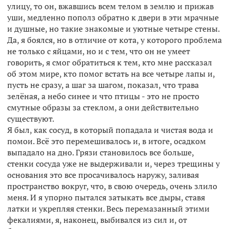
улицу, то он, вжавшись всем телом в землю и прижав
уши, медленно пополз обратно к двери в эти мрачные
и душные, но такие знакомые и уютные четыре стены.
Да, я боялся, но в отличие от кота, у которого проблема
не только с яйцами, но и с тем, что он не умеет
говорить, я смог обратиться к тем, кто мне рассказал
об этом мире, кто помог встать на все четыре лапы и,
пусть не сразу, а шаг за шагом, показал, что трава
зелёная, а небо синее и что птицы - это не просто
смутные образы за стеклом, а они действительно
существуют.
Я был, как сосуд, в который попадала и чистая вода и
помои. Всё это перемешивалось и, в итоге, осадком
выпадало на дно. Грязи становилось все больше,
стенки сосуда уже не выдерживали и, через трещины у
основания это все просачивалось наружу, заливая
пространство вокруг, что, в свою очередь, очень злило
меня. И я упорно пытался затыкать все дыры, ставя
латки и укрепляя стенки. Весь перемазанный этими
фекалиями, я, наконец, выбивался из сил и, от