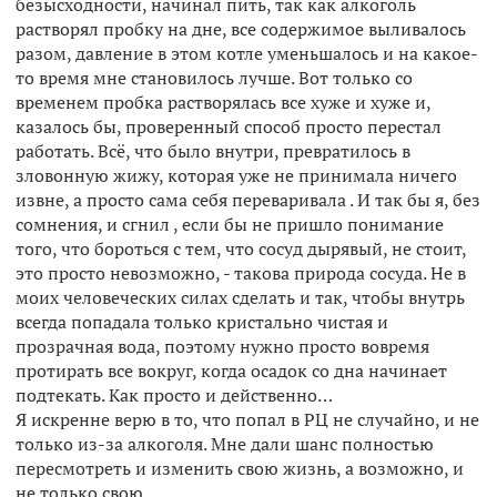
безысходности, начинал пить, так как алкоголь
растворял пробку на дне, все содержимое выливалось
разом, давление в этом котле уменьшалось и на какое-
то время мне становилось лучше. Вот только со
временем пробка растворялась все хуже и хуже и,
казалось бы, проверенный способ просто перестал
работать. Всё, что было внутри, превратилось в
зловонную жижу, которая уже не принимала ничего
извне, а просто сама себя переваривала . И так бы я, без
сомнения, и сгнил , если бы не пришло понимание
того, что бороться с тем, что сосуд дырявый, не стоит,
это просто невозможно, - такова природа сосуда. Не в
моих человеческих силах сделать и так, чтобы внутрь
всегда попадала только кристально чистая и
прозрачная вода, поэтому нужно просто вовремя
протирать все вокруг, когда осадок со дна начинает
подтекать. Как просто и действенно…
Я искренне верю в то, что попал в РЦ не случайно, и не
только из-за алкоголя. Мне дали шанс полностью
пересмотреть и изменить свою жизнь, а возможно, и
не только свою.