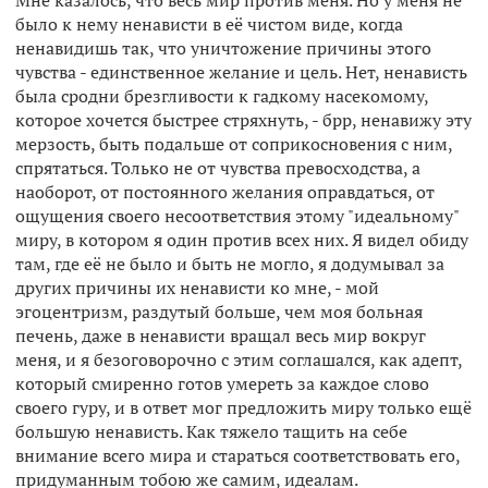
Мне казалось, что весь мир против меня. Но у меня не
было к нему ненависти в её чистом виде, когда
ненавидишь так, что уничтожение причины этого
чувства - единственное желание и цель. Нет, ненависть
была сродни брезгливости к гадкому насекомому,
которое хочется быстрее стряхнуть, - брр, ненавижу эту
мерзость, быть подальше от соприкосновения с ним,
спрятаться. Только не от чувства превосходства, а
наоборот, от постоянного желания оправдаться, от
ощущения своего несоответствия этому "идеальному"
миру, в котором я один против всех них. Я видел обиду
там, где её не было и быть не могло, я додумывал за
других причины их ненависти ко мне, - мой
эгоцентризм, раздутый больше, чем моя больная
печень, даже в ненависти вращал весь мир вокруг
меня, и я безоговорочно с этим соглашался, как адепт,
который смиренно готов умереть за каждое слово
своего гуру, и в ответ мог предложить миру только ещё
большую ненависть. Как тяжело тащить на себе
внимание всего мира и стараться соответствовать его,
придуманным тобою же самим, идеалам.