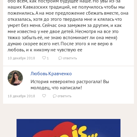
обо всем, как построим будущее наше. Но увы из-за
наших Кавказских традиций, не получилось чтобы мы
поженились. А на мое предложение сбежать вместе, она
отказалась, хотя до этого твердила мне и клялась что
умрет без меня. Сейчас она замужем за другим, и как
мне известно у нее двое детей. Несмотря на все это
тяжко забыть её, не знаю вспоминает ли она меня)
думаю скорее всего нет. После этого я не верю в
любовь, и к никому не чувствую ее
10 декабря 2018
1
ответить


Любовь Кравченко
История невероятно растрогала! Вы
молодец, что написали!
18 декабря 2018
ответить

