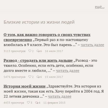
ещё...
Близкие истории из жизни людей
О том, как важно говорить о своих чувствах
своевременно
„Первый раз я по-настоящему
влюбилась в 9 классе. Это был парень ...“ –
читать далее
3113 просмотров
2
6
16 июля 2017

Развод - страдать или жить дальше
„Развод - это
тяжело. Особенно, если есть дети, особенно, если
долго вместе и любили, ...“ –
читать далее
5476 просмотров
2
6
15 июля 2017

История моей жизни
„Здравствуйте. Эта история из
моей жизни, такая как есть. Хочу перейти в 2004 год. Я
22 летняя девчонка ...“ –
читать далее
4433 просмотра
3
6
11 февраля 2015
