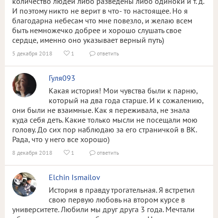
количество людей либо разведены либо одиноки и т. д.
И поэтому никто не верит в что- то настоящее. Но я
благодарна небесам что мне повезло, и желаю всем
быть немножечко добрее и хорошо слушать свое
сердце, именно оно указывает верный путь)
5 декабря 2018
1
ответить


Гуля093
Какая история! Мои чувства были к парню,
который на два года старше. И к сожалению,
они были не взаимные. Как я переживала, не знала
куда себя деть. Какие только мысли не посещали мою
голову. До сих пор наблюдаю за его страничкой в ВК.
Рада, что у него все хорошо)
8 декабря 2018
1
ответить


Elchin Ismailov
История в правду трогательная. Я встретил
свою первую любовь на втором курсе в
университете. Любили мы друг друга 3 года. Мечтали