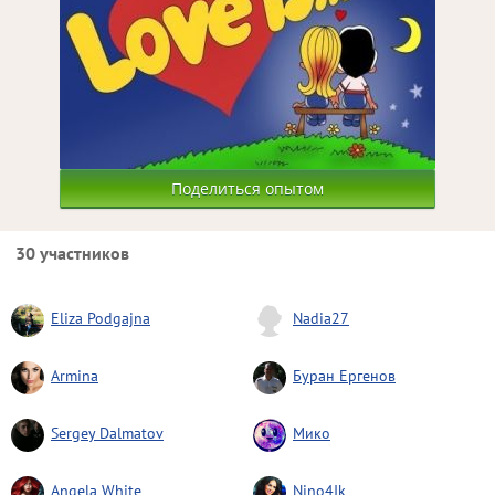
Поделиться опытом
30 участников
Eliza Podgajna
Nadia27
Armina
Буран Ергенов
Sergey Dalmatov
Мико
Angela White
Nino4Ik