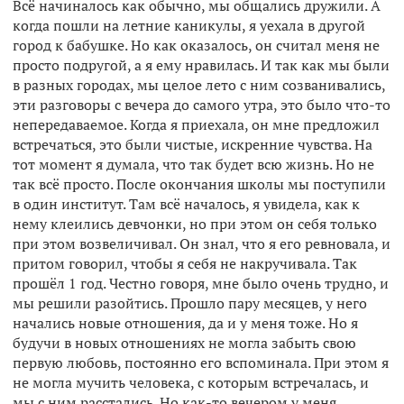
Всё начиналось как обычно, мы общались дружили. А
когда пошли на летние каникулы, я уехала в другой
город к бабушке. Но как оказалось, он считал меня не
просто подругой, а я ему нравилась. И так как мы были
в разных городах, мы целое лето с ним созванивались,
эти разговоры с вечера до самого утра, это было что-то
непередаваемое. Когда я приехала, он мне предложил
встречаться, это были чистые, искренние чувства. На
тот момент я думала, что так будет всю жизнь. Но не
так всё просто. После окончания школы мы поступили
в один институт. Там всё началось, я увидела, как к
нему клеились девчонки, но при этом он себя только
при этом возвеличивал. Он знал, что я его ревновала, и
притом говорил, чтобы я себя не накручивала. Так
прошёл 1 год. Честно говоря, мне было очень трудно, и
мы решили разойтись. Прошло пару месяцев, у него
начались новые отношения, да и у меня тоже. Но я
будучи в новых отношениях не могла забыть свою
первую любовь, постоянно его вспоминала. При этом я
не могла мучить человека, с которым встречалась, и
мы с ним расстались. Но как-то вечером у меня