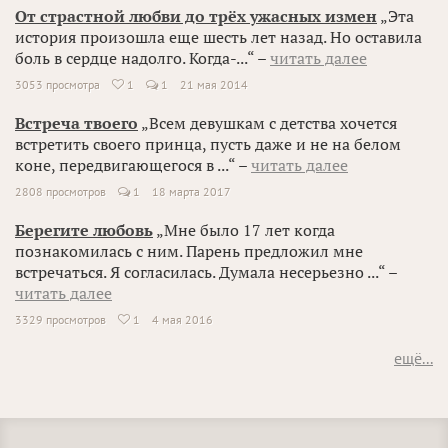
От страстной любви до трёх ужасных измен
„Эта
история произошла еще шесть лет назад. Но оставила
боль в сердце надолго. Когда-...“ –
читать далее
3053 просмотра
1
1
21 мая 2014

Встреча твоего
„Всем девушкам с детства хочется
встретить своего принца, пусть даже и не на белом
коне, передвигающегося в ...“ –
читать далее
2808 просмотров
1
18 марта 2017
Берегите любовь
„Мне было 17 лет когда
познакомилась с ним. Парень предложил мне
встречаться. Я согласилась. Думала несерьезно ...“ –
читать далее
3329 просмотров
1
4 мая 2016

ещё...