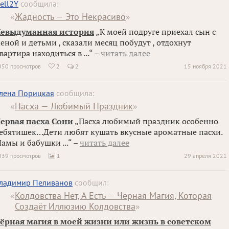
ell2Y
сообщила:
«
Жадность — Это Некрасиво
»
евыдуманная история
„К моей подруге приехал сын с
еной и детьми , сказали месяц побудут , отдохнут
вартира находиться в ...“ –
читать далее
050 просмотров
2
2
15 ноября 2021

лена Порицкая
сообщила:
«
Пасха — Любимый Праздник
»
ервая пасха Сони
„Пасха любимый праздник особенно
ебятишек…Дети любят кушать вкусные ароматные пасхи.
амы и бабушки ...“ –
читать далее
039 просмотров
1
29 апреля 2021

ладимир Пеливанов
сообщил:
«
Колдовства Нет, А Есть — Чёрная Магия, Которая
Создаёт Иллюзию Колдовства
»
ёрная магия в моей жизни или жизнь в советском