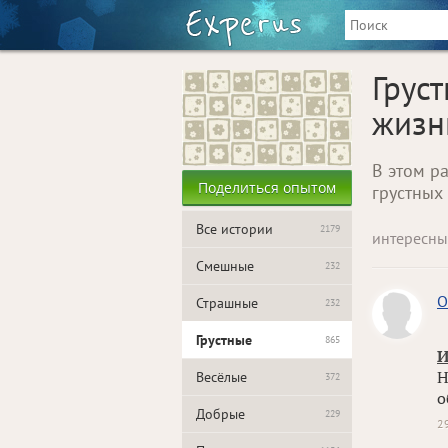
Грус
жизн
В этом р
Поделиться опытом
грустных
Все истории
2179
интересны
Смешные
232
O
Страшные
232
Грустные
865
И
Н
Весёлые
372
о
Добрые
229
2