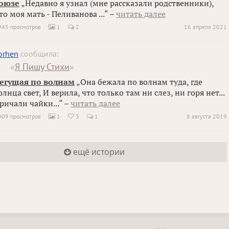
оюзе
„Недавно я узнал (мне рассказали родственники),
то моя мать - Пеливанова ...“ –
читать далее
945 просмотров
1
2
16 апреля 2021

orhen
сообщила:
«
Я Пишу Стихи
»
егущая по волнам
„Она бежала по волнам туда, где
олнца свет, И верила, что только там ни слез, ни горя нет...
ричали чайки...“ –
читать далее
009 просмотров
1
3
1
8 августа 2019


ещё истории