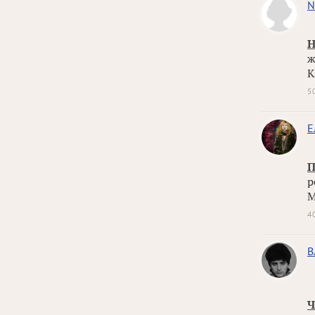
N
Н
ж
К
5
Е
П
р
М
4
В
Ч