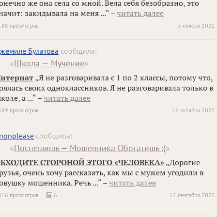
онечно же она села со мной. Вела себя безобразно, это
начит: закидывала на меня ...“ –
читать далее
188 просмотров
3 ноября 2022
жемиле Булатова
сообщила:
«
Школа — Мучение
»
нтернат
„Я не разговаривала с 1 по 2 классы, потому что,
оялась своих одноклассников. Я не разговаривала только в
коле, а ...“ –
читать далее
389 просмотров
26 октября 2022
nonplease
сообщила:
«
Поспешишь — Мошенника Обогатишь :(
»
БХОДИТЕ СТОРОНОЙ ЭТОГО «ЧЕЛОВЕКА»
„Дорогие
рузья, очень хочу рассказать, как мы с мужем угодили в
овушку мошенника. Речь ...“ –
читать далее
816 просмотров
6
12 сентября 2022
