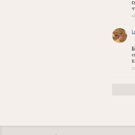
с
ч
4
L
Б
с
К
2