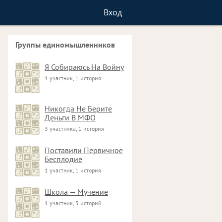
Вход
Группы единомышленников
Я Собираюсь На Войну
1 участник, 1 история
Никогда Не Берите
Деньги В МФО
3 участника, 1 история
Поставили Первичное
Бесплодие
1 участник, 1 история
Школа — Мучение
1 участник, 5 историй