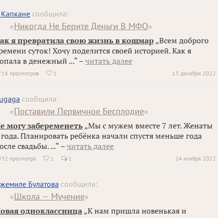
 Капкане
сообщила:
«
Никогда Не Берите Деньги В МФО
»
ак я превратила свою жизнь в кошмар
„Всем доброго
ремени суток! Хочу поделится своей историей. Как я
опала в денежный ...“ –
читать далее
716 просмотров
1
15 декабря 2022

ugaga
сообщила:
«
Поставили Первичное Бесплодие
»
е могу забеременеть
„Мы с мужем вместе 7 лет. Женаты
 года. Планировать ребёнка начали спустя меньше года
осле свадьбы. ...“ –
читать далее
932 просмотра
1
1
24 ноября 2022

жемиле Булатова
сообщила:
«
Школа — Мучение
»
овая одноклассница
„К нам пришла новенькая и