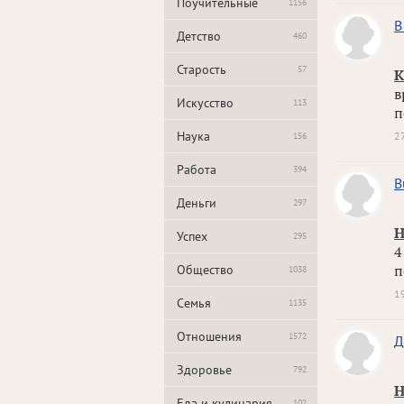
Поучительные
1156
В
Детство
460
Старость
57
К
в
Искусство
113
п
Наука
2
156
Работа
394
B
Деньги
297
Н
Успех
295
4
Общество
п
1038
1
Семья
1135
Отношения
1572
Д
Здоровье
792
Н
Еда и кулинария
102