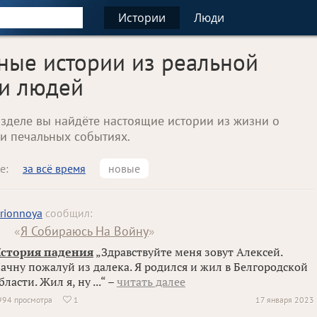
Истории
Люди
тные истории из реальной
и людей
азделе вы найдёте настоящие истории из жизни о
 и печальных событиях.
е:
за всё время
новые
rionnoya
сообщил:
«
Я Собираюсь На Войну
»
стория падения
„Здравствуйте меня зовут Алексей.
ачну пожалуй из далека. Я родился и жил в Белгородской
бласти. Жил я, ну ...“ –
читать далее
994 просмотра
1
17 января 2023
