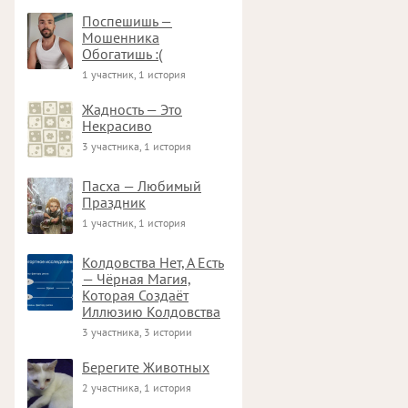
Поспешишь —
Мошенника
Обогатишь :(
1 участник, 1 история
Жадность — Это
Некрасиво
3 участника, 1 история
Пасха — Любимый
Праздник
1 участник, 1 история
Колдовства Нет, А Есть
— Чёрная Магия,
Которая Создаёт
Иллюзию Колдовства
3 участника, 3 истории
Берегите Животных
2 участника, 1 история