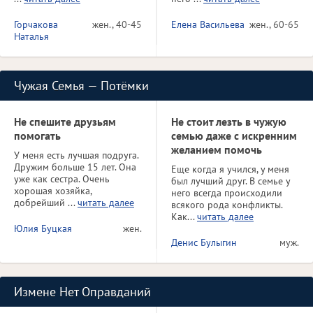
Горчакова
жен., 40-45
Елена Васильева
жен., 60-65
Наталья
Чужая Семья — Потёмки
Не спешите друзьям
Не стоит лезть в чужую
помогать
семью даже с искренним
желанием помочь
У меня есть лучшая подруга.
Дружим больше 15 лет. Она
Еще когда я учился, у меня
уже как сестра. Очень
был лучший друг. В семье у
хорошая хозяйка,
него всегда происходили
добрейший ...
читать далее
всякого рода конфликты.
Как...
читать далее
Юлия Буцкая
жен.
Денис Булыгин
муж.
Измене Нет Оправданий