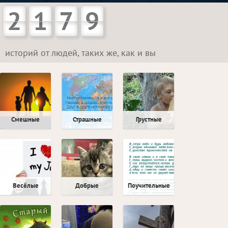
2
1
7
9
историй от людей, таких же, как и вы
Смешные
Страшные
Грустные
232 истории
232 истории
865 историй
Весёлые
Добрые
Поучительные
372 истории
229 историй
1156 историй