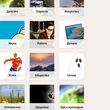
Детство
Старость
Искусство
460 историй
57 историй
113 историй
Наука
Работа
Деньги
156 историй
394 истории
297 историй
Успех
Общество
Семья
295 историй
1038 историй
1135 историй
Отношения
Здоровье
Еда и кулинария