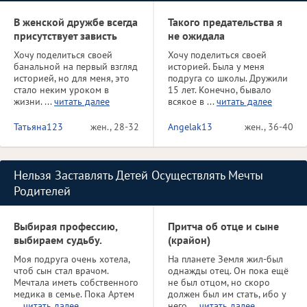
В женской дружбе всегда
Такого предательства я
присутствует зависть
не ожидала
Хочу поделиться своей
Хочу поделиться своей
банальной на первый взгляд
историей. Была у меня
историей, но для меня, это
подруга со школы. Дружили
стало неким уроком в
15 лет. Конечно, бывало
жизни. ...
читать далее
всякое в ...
читать далее
Татьяна123
жен., 28-32
Angelak13
жен., 36-40
Нельзя Заставлять Детей Осуществлять Мечты
Родителей
Выбирая профессию,
Притча об отце и сыне
выбираем судьбу.
(крайон)
Моя подруга очень хотела,
На планете Земля жил-был
чтоб сын стал врачом.
однажды отец. Он пока ещё
Мечтала иметь собственного
не был отцом, но скоро
медика в семье. Пока Артем
должен был им стать, ибо у
...
читать далее
него ...
читать далее