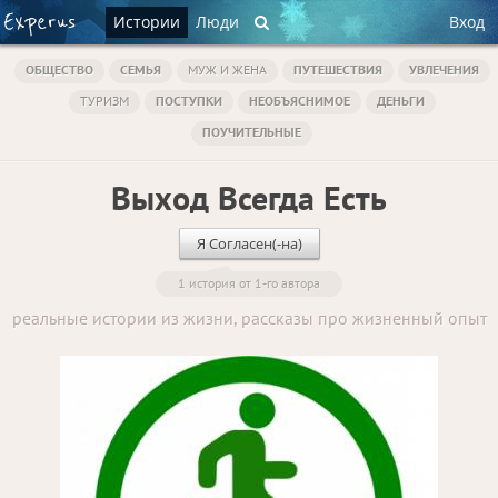
Истории
Люди
Вход
ОБЩЕСТВО
СЕМЬЯ
МУЖ И ЖЕНА
ПУТЕШЕСТВИЯ
УВЛЕЧЕНИЯ
ТУРИЗМ
ПОСТУПКИ
НЕОБЪЯСНИМОЕ
ДЕНЬГИ
ПОУЧИТЕЛЬНЫЕ
Выход Всегда Есть
Я Согласен(-на)
1 история от 1-го автора
реальные истории из жизни, рассказы про жизненный опыт