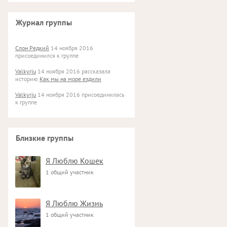
Журнал группы
Слон Редкий
14 ноября 2016
присоединился к группе
Valkyrju
14 ноября 2016 рассказала
историю
Как мы на море ездили
Valkyrju
14 ноября 2016 присоединилась
к группе
Близкие группы
Я Люблю Кошек
1 общий участник
Я Люблю Жизнь
1 общий участник