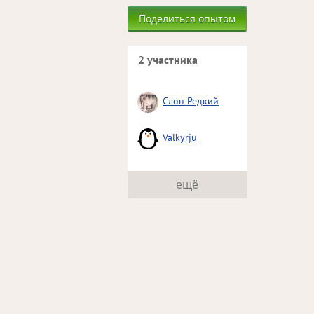
Поделиться опытом
2 участника
Слон Редкий
Valkyrju
ещё