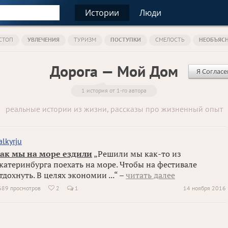
Истории
Люди
СТОП
УВЛЕЧЕНИЯ
ТУРИЗМ
ПОСТУПКИ
СМЕЛОСТЬ
НЕОБЪЯС
Дорога — Мой Дом
Я Согласе
1 история от 1-го автора
реальные истории из жизни, рассказы про жизненный опыт
alkyrju
ак мы на море ездили
„Решили мы как-то из
катеринбурга поехать на море. Чтобы на фестивале
тдохнуть. В целях экономии ...“ –
читать далее
689 просмотров
2
1
14 ноября 2016
