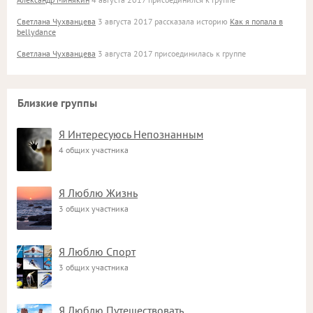
Светлана Чухванцева
3 августа 2017 рассказала историю
Как я попала в
bellydance
Светлана Чухванцева
3 августа 2017 присоединилась к группе
Близкие группы
Я Интересуюсь Непознанным
4 общих участника
Я Люблю Жизнь
3 общих участника
Я Люблю Спорт
3 общих участника
Я Люблю Путешествовать