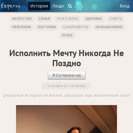
Истории
Люди
Вход
ИСКУССТВО
СЕМЬЯ
МУЖ И ЖЕНА
ЗДОРОВЬЕ
СМЕРТЬ
УВЛЕЧЕНИЯ
ПОСТУПКИ
САМОРАЗВИТИЕ
НЕОБЪЯСНИМОЕ
УСПЕХ
Исполнить Мечту Никогда Не
Поздно
Я Согласен(-на)
1 история от 1-го автора
реальные истории из жизни, рассказы про жизненный опыт