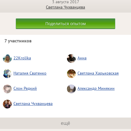
3 августа 2017
Светлана Чухванцева
Поделиться опытом
7 участников
22Krolika
Анна
Наталия Сватенко
Светлана Харьковская
Слон Редкий
Александр Минякин
Светлана Чухванцева
ещё