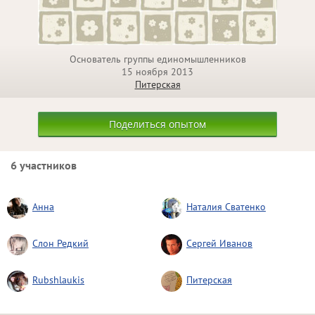
Основатель группы единомышленников
15 ноября 2013
Питерская
Поделиться опытом
6 участников
Анна
Наталия Сватенко
Слон Редкий
Сергей Иванов
Rubshlaukis
Питерская