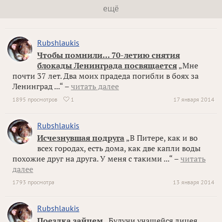
ещё
Rubshlaukis
Чтобы помнили... 70-летию снятия
блокады Ленинграда посвящается
„Мне
почти 37 лет. Два моих прадеда погибли в боях за
Ленинград ...“ –
читать далее
1895 просмотров
1
17 января 2014

Rubshlaukis
Исчезнувшая подруга
„В Питере, как и во
всех городах, есть дома, как две капли воды
похожие друг на друга. У меня с такими ...“ –
читать
далее
1793 просмотра
13 января 2014
Rubshlaukis
Поездка зайцем
„Будучи учащейся лицея