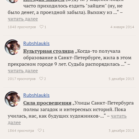
часто приходилось ездить "зайцем" (ну, не
было денег, а проездной забыла). Выхожу из ...“ –
читать далее
1848 просмотров
1
4 января 2014

Rubshlaukis
Культурная столица
„Когда-то получала
образование в Санкт-Петербурге, жила в этом
прекрасном городе 9 лет. Судьба распорядилась ...“ –
читать далее
2017 просмотров
2
5 декабря 2013

Rubshlaukis
Сила просвещения
„Улицы Санкт-Петербурга
полны загадок и интересных историй. Пока
училась, нас, как будущих художников-...“ –
читать
далее
1864 просмотра
1
3 декабря 2013
