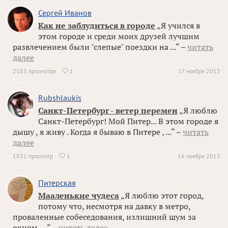
Сергей Иванов
Как не заблудиться в городе
„Я учился в
этом городе и среди моих друзей лучшим
развлечением были "слепые" поездки на ...“ –
читать
далее
2183 просмотра
1
17 ноября 2013

Rubshlaukis
Санкт-Петербург - ветер перемен
„Я люблю
Санкт-Петербург! Мой Питер... В этом городе я
дышу , я живу . Когда я бываю в Питере , ...“ –
читать
далее
1831 просмотр
1
16 ноября 2013

Питерская
Мааленькие чудеса
„Я люблю этот город,
потому что, несмотря на давку в метро,
проваленные собеседования, излишний шум за
окном, ...“ –
читать далее