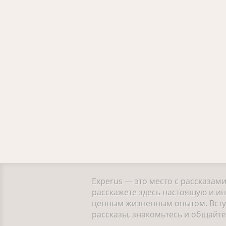
Experus — это место с рассказам
расскажете здесь настоящую и ин
ценным жизненным опытом. Вступ
рассказы, знакомьтесь и общайт