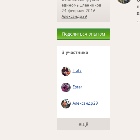
единомышленников
п
24 февраля 2016
п
Aлександр29
2
Поделиться опытом
3 участника
Ltalk
Ester
Aлександр29
ещё