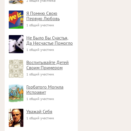
2 общих участника
Я Помню Свою
Первую Любовь
1 общий участник
Не Было Бы Счастья,
Да Несчастье Помогло
1 общий участник
Воспитывайте Детей
Своим Примером
1 общий участник
Горбатого Могила
Исправит
1 общий участник
Уважай Себя
1 общий участник