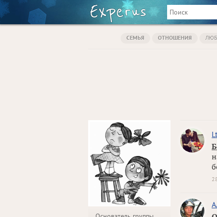
СЕМЬЯ
ОТНОШЕНИЯ
ЛЮБ
L
Б
н
б
2
A
Основатель группы
О