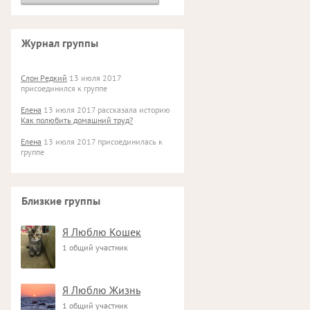
Журнал группы
Слон Редкий
13 июля 2017
присоединился к группе
Елена
13 июля 2017 рассказала историю
Как полюбить домашний труд?
Елена
13 июля 2017 присоединилась к
группе
Близкие группы
Я Люблю Кошек
1 общий участник
Я Люблю Жизнь
1 общий участник