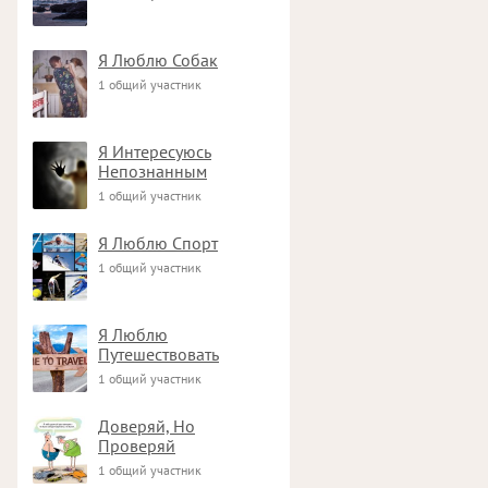
Я Люблю Собак
1 общий участник
Я Интересуюсь
Непознанным
1 общий участник
Я Люблю Спорт
1 общий участник
Я Люблю
Путешествовать
1 общий участник
Доверяй, Но
Проверяй
1 общий участник