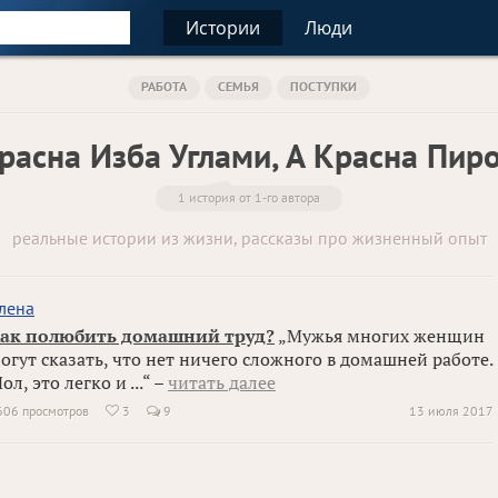
Истории
Люди
РАБОТА
СЕМЬЯ
ПОСТУПКИ
расна Изба Углами, А Красна Пир
1 история от 1-го автора
реальные истории из жизни, рассказы про жизненный опыт
лена
ак полюбить домашний труд?
„Мужья многих женщин
огут сказать, что нет ничего сложного в домашней работе.
ол, это легко и ...“ –
читать далее
606 просмотров
3
9
13 июля 2017
