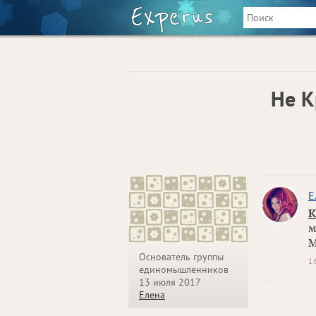
Не К
Е
К
м
М
Основатель группы
1
единомышленников
13 июля 2017
Елена