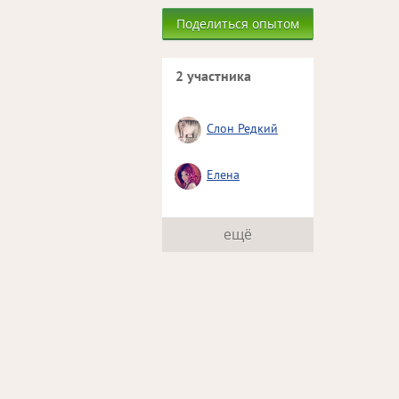
Поделиться опытом
2 участника
Слон Редкий
Елена
ещё