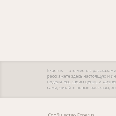
Experus — это место с рассказам
расскажете здесь настоящую и ин
поделитесь своим ценным жизнен
сами, читайте новые рассказы, 
Сообщество Experus