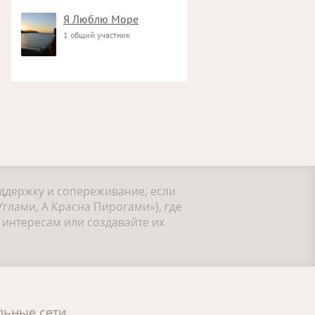
Я Люблю Море
1 общий участник
оддержку и сопереживание, если
глами, А Красна Пирогами»), где
интересам или создавайте их
льные сети