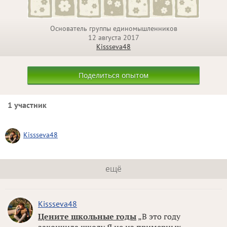
Основатель группы единомышленников
12 августа 2017
Kissseva48
Поделиться опытом
1 участник
Kissseva48
ещё
Kissseva48
Цените школьные годы
„В это году