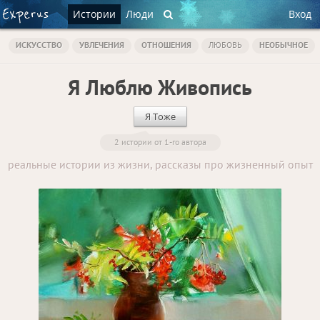
Истории
Люди
Вход
ИСКУССТВО
УВЛЕЧЕНИЯ
ОТНОШЕНИЯ
ЛЮБОВЬ
НЕОБЫЧНОЕ
Я Люблю Живопись
Я Тоже
2 истории от 1-го автора
реальные истории из жизни, рассказы про жизненный опыт