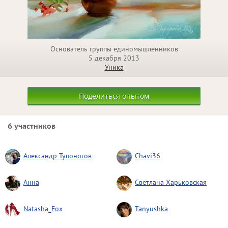
Основатель группы единомышленников
5 декабря 2013
Уника
Поделиться опытом
6 участников
Александр Тупоногов
Chavi36
Анна
Светлана Харьковская
Natasha_Fox
Tanyushka