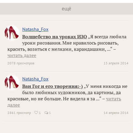
ещё
Natasha_Fox
Волшебство на уроках ИЗО
„Я всегда любила
уроки рисования. Мне нравилось рисовать,
красить, возиться с мелками, карандашами, ...“ –
читать далее
2078 просмотров
15 апреля 2014
Natasha_Fox
Ван Гог и его творения:-)
„У меня никогда не
было любимых художников, да картины, да
красивые, но не больше. Не видела я за ...“ –
читать
далее
2861 просмотр
1
1
14 апреля 2014
