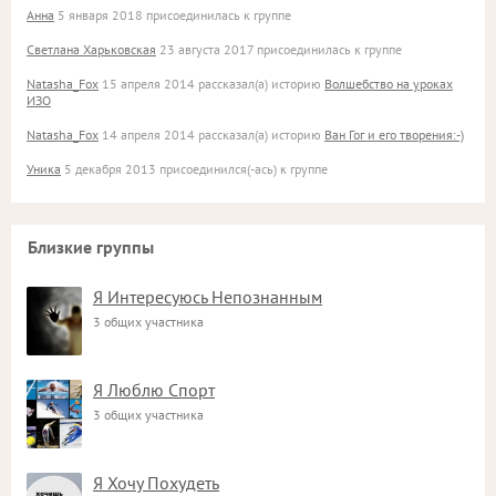
Анна
5 января 2018 присоединилась к группе
Светлана Харьковская
23 августа 2017 присоединилась к группе
Natasha_Fox
15 апреля 2014 рассказал(а) историю
Волшебство на уроках
ИЗО
Natasha_Fox
14 апреля 2014 рассказал(а) историю
Ван Гог и его творения:-)
Уника
5 декабря 2013 присоединился(-ась) к группе
Близкие группы
Я Интересуюсь Непознанным
3 общих участника
Я Люблю Спорт
3 общих участника
Я Хочу Похудеть