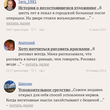
Serg_1981
История о несостоявшемся художнике
„В
шесть лет я лежал в городской больнице после
операции. На дворе стояли восьмидесятые. ...“ –
читать далее
2047 просмотров
7
5
9 июня 2015

Анатолий
Хочу научиться рисовать красками
„Я
рисовал всегда. Мама рассказывала, что
рисовать я начал раньше, чем говорить. Рисовал
везде ...“ –
читать далее
2527 просмотров
1
1
30 января 2014

Шархан
Успокоительное средство
„Совсем недавно
открыл для себя способ успокоения нервов.
Когда негативные мысли захлёстывают с бешеной ...“
–
читать далее