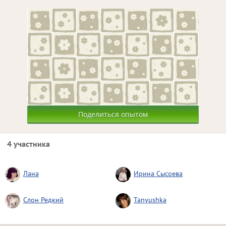
Поделиться опытом
4 участника
Лана
Ирина Сысоева
Слон Редкий
Tanyushka