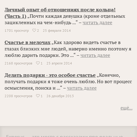
Личный опыт об отношениях после кольца!
(Часть 1)
„Почти каждая девушка (кроме отдельных
зацикленных на чем-нибудь ...“ –
читать далее
1701 просмотр
2
25 февраля 2014

Счастье в мелочах
„Как здорово видеть счастье в
глазах близких мне людей, наверно именно поэтому я
люблю дарить подарки. Это ...“ –
читать далее
2168 просмотров
1
25 апреля 2014

Делать подарки - это особое счастье
„Конечно,
получать подарки я тоже очень люблю. Но вот процесс
осмысления, поиска и ...“ –
читать далее
2208 просмотров
1
26 декабря 2013

ещё...