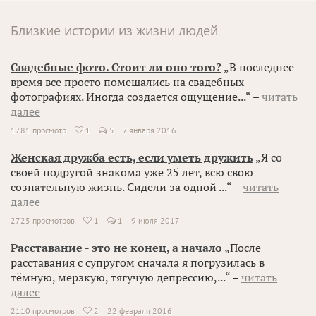
Близкие истории из жизни людей
Свадебные фото. Стоит ли оно того?
„В последнее
время все просто помешались на свадебных
фотографиях. Иногда создается ощущение...“ –
читать
далее
1781 просмотр
1
5
7 января 2016

Женская дружба есть, если уметь дружить
„Я со
своей подругой знакома уже 25 лет, всю свою
сознательную жизнь. Сидели за одной ...“ –
читать
далее
2725 просмотров
1
1
9 июля 2017

Расставание - это не конец, а начало
„После
расставания с супругом сначала я погрузилась в
тёмную, мерзкую, тягучую депрессию,...“ –
читать
далее
2110 просмотров
2
22 февраля 2016
