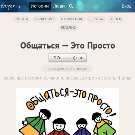
Истории
Люди
Вход
РАБОТА
ОБЩЕСТВО
ОТНОШЕНИЯ
ДРУЖБА
УСПЕХ
ВЕСЁЛЫЕ
Общаться — Это Просто
Я Согласен(-на)
1 история от 1-го автора
реальные истории из жизни, рассказы про жизненный опыт