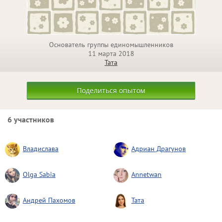
Основатель группы единомышленников
11 марта 2018
Тата
Поделиться опытом
6 участников
Владислава
Адриан Драгунов
Olga Sabia
Annetwan
Андрей Пахомов
Тата