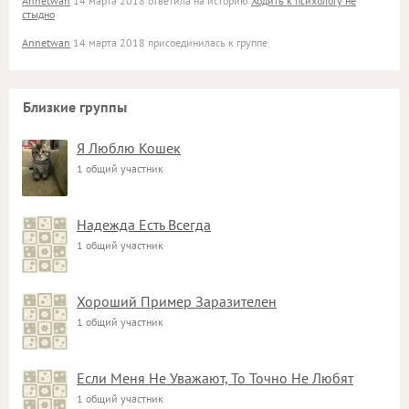
Annetwan
14 марта 2018 ответила на историю
Ходить к психологу не
стыдно
Annetwan
14 марта 2018 присоединилась к группе
Близкие группы
Я Люблю Кошек
1 общий участник
Надежда Есть Всегда
1 общий участник
Хороший Пример Заразителен
1 общий участник
Если Меня Не Уважают, То Точно Не Любят
1 общий участник