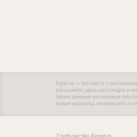
Experus — это место с рассказам
расскажете здесь настоящую и ин
своим ценным жизненным опытом.
новые рассказы, знакомьтесь и 
Сообщество Experus