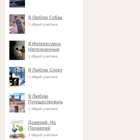
Я Люблю Собак
1 общий участник
Я Интересуюсь
Непознанным
1 общий участник
Я Люблю Спорт
1 общий участник
Я Люблю
Путешествовать
1 общий участник
Доверяй, Но
Проверяй
1 общий участник