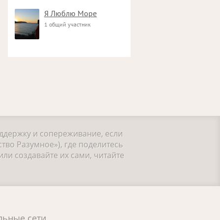
Я Люблю Море
1 общий участник
оддержку и сопереживание, если
тво Разумное»), где поделитесь
ли создавайте их сами, читайте
льные сети