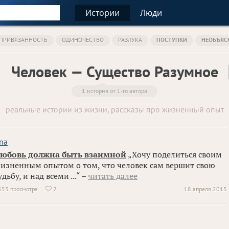
Истории
Люди
ПРИВЯЗАННОСТЬ
ОДИНОЧЕСТВО
РАЗЛУКА
ПОСТУПКИ
НЕОБЪЯС
Человек — Существо Разумное
1 история от 1-го автора
реальные истории из жизни, рассказы про жизненный опыт
na
юбовь должна быть взаимной
„Хочу поделиться своим
изненным опытом о том, что человек сам вершит свою
удьбу, и над всеми ...“ –
читать далее
553 просмотра
2
18 апреля 2015
