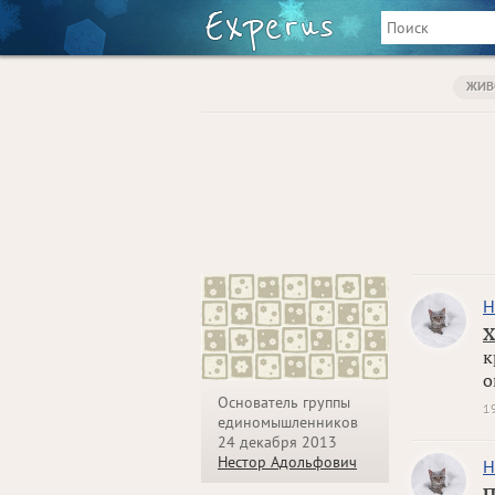
ЖИВ
Н
Х
к
о
Основатель группы
1
единомышленников
24 декабря 2013
Нестор Адольфович
Н
П