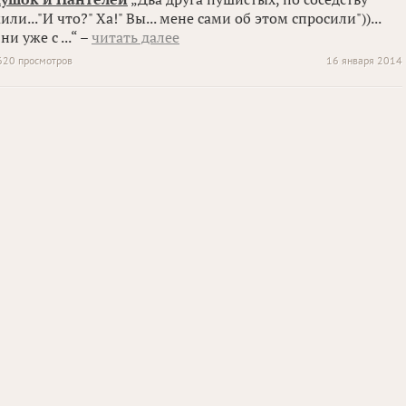
или..."И что?" Ха!" Вы... мене сами об этом спросили"))...
ни уже с ...“ –
читать далее
620 просмотров
16 января 2014