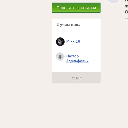
ж
Поделиться опытом
О
1
2 участника
Mikki18
Нестор
Адольфович
ещё