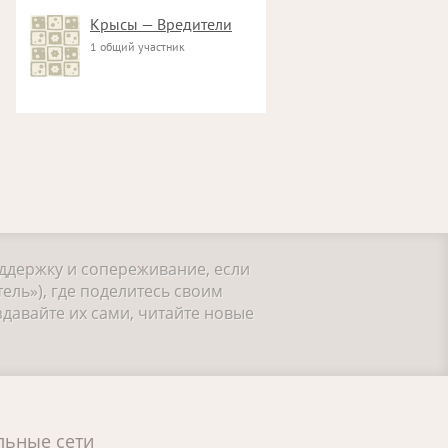
Крысы — Вредители
1 общий участник
оддержку и сопереживание, если
ель»), где поделитесь своим
давайте их сами, читайте новые
льные сети