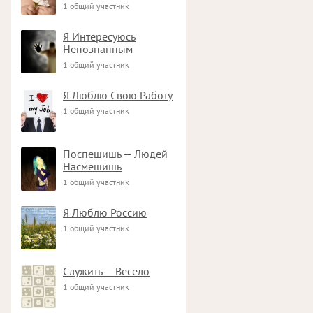
1 общий участник
Я Интересуюсь
Непознанным
1 общий участник
Я Люблю Свою Работу
1 общий участник
Поспешишь — Людей
Насмешишь
1 общий участник
Я Люблю Россию
1 общий участник
Служить — Весело
1 общий участник