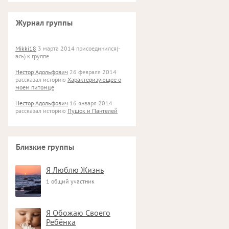
Журнал группы
Mikki18
3 марта 2014 присоединился(-
ась) к группе
Нестор Адольфович
26 февраля 2014
рассказал историю
Характеризующее о
моем питомце
Нестор Адольфович
16 января 2014
рассказал историю
Пушок и Пантелей
Близкие группы
Я Люблю Жизнь
1 общий участник
Я Обожаю Своего
Ребёнка