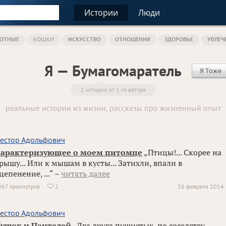
Истории
Люди
ОТНЫЕ
КОШКИ
ИСКУССТВО
ОТНОШЕНИЯ
ЗДОРОВЬЕ
УВЛЕЧ
Я — Бумагомаратель
Я Тоже
2 истории от 1-го автора
реальные истории из жизни, рассказы про жизненный опыт
естор Адольфович
арактеризующее о моем питомце
„Птицы!... Скорее на
рышу... Или к мышам в кусты... Затихли, впали в
цепенение, ...“ –
читать далее
967 просмотров
2
26 февраля 2014

естор Адольфович
ушок и Пантелей
„Два друга пушистых, по соседству