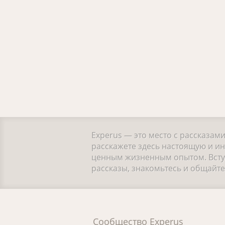
Experus — это место с рассказам
расскажете здесь настоящую и ин
ценным жизненным опытом. Вступ
рассказы, знакомьтесь и общайт
Сообщество Experus