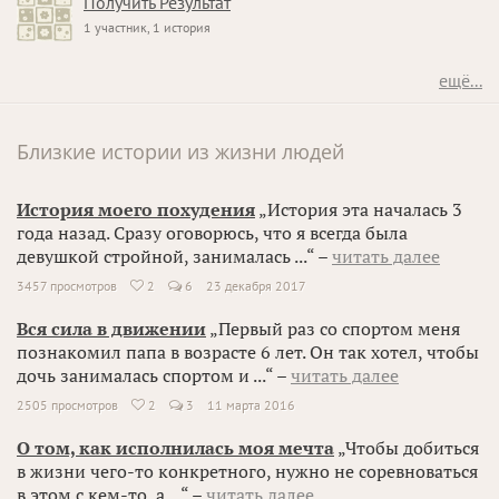
Получить Результат
1 участник, 1 история
ещё...
Близкие истории из жизни людей
История моего похудения
„История эта началась 3
года назад. Сразу оговорюсь, что я всегда была
девушкой стройной, занималась ...“ –
читать далее
3457 просмотров
2
6
23 декабря 2017

Вся сила в движении
„Первый раз со спортом меня
познакомил папа в возрасте 6 лет. Он так хотел, чтобы
дочь занималась спортом и ...“ –
читать далее
2505 просмотров
2
3
11 марта 2016

О том, как исполнилась моя мечта
„Чтобы добиться
в жизни чего-то конкретного, нужно не соревноваться
в этом с кем-то, а ...“ –
читать далее