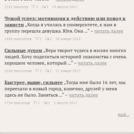
2281 просмотр
2
3
19 августа 2017

Чужой успех: мотивация к действию или повод к
зависти
„Когда я училась в университете, к нам в
группу перешла девушка. Юля. Она ...“ –
читать далее
2696 просмотров
1
2
20 января 2018

Сильные духом
„Вера творит чудеса в жизни многих
людей. Хочу поделиться историей знакомства с очень
хорошим человек, который ...“ –
читать далее
2166 просмотров
2
2
11 января 2017

Быстрее, выше, сильнее
„Тогда мне было 16 лет, мы
переехали в новый город, конечно, друзей у меня
здесь не было. Заняться ...“ –
читать далее
1754 просмотра
1
1
1 августа 2017

ещё...