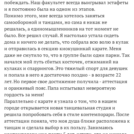
побеждать. Наш факультет всегда выигрывал эстафеты
и я постоянно была на одном из этапов.
Помимо этого, мне всегда хотелось заняться
самообороной и танцами, но сама я никак не
решалась, а единомышленников на тот момент не
было. Все решил случай. Я настолько устала сидеть
дома и ничего не делать, что собрала всю волю в кулак
и отправилась в секцию киокушинкай карате. Меня
даже не смутило то, что в группе были одни парни. Так
начался мой путь сбитых косточек, отжиманий на
кулаках и спаррингов. Это тяжелый спорт для девушек
и попала в него я достаточно поздно - в возрасте 22
лет. Но первое свое достижение получила - аттестация
и оранжевый пояс. Папа испытывал невероятную
гордость за меня!
Параллельно с карате я узнала о том, что в нашем
городе открывается новая танцевальная студия и
решила попробовать себя в стиле контемпорари. После
аттестации поняла, что моя душа ближе расположена к
танцам и сделала выбор в их пользу. Занимаюсь