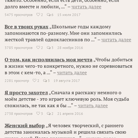
тяжело. Особенно, если есть дети, особенно, если
долго вместе и любили, ...“ –
читать далее
5475 просмотров
2
6
15 июля 2017

Все в твоих руках
„Школьные годы каждому
запоминаются по-разному. Мне они запомнились
жесткой травлей одноклассников по ...“ –
читать далее
3785 просмотров
2
3
28 ноября 2016

О том, как исполнилась моя мечта
„Чтобы добиться
в жизни чего-то конкретного, нужно не соревноваться
в этом с кем-то, а ...“ –
читать далее
2281 просмотр
2
3
19 августа 2017

Я просто захотел
„Сначала я расскажу немного о
моём детстве - это играет ключевую роль. Моя судьба
сложилась, не так как я бы ...“ –
читать далее
2738 просмотров
3
2
21 апреля 2016

Женский выбор
„Я человек творческий, с раннего
детства занималась музыкой и решила связать свою