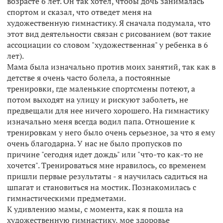
возрасте 6 лет. Он так хотел, чтобы дочь занималась
спортом и сказал, что отведет меня на
художественную гимнастику. Я сначала подумала, что
этот вид деятельности связан с рисованием (вот такие
ассоциации со словом "художественная" у ребенка в 6
лет).
Мама была изначально против моих занятий, так как в
детстве я очень часто болела, а постоянные
тренировки, где маленькие спортсмены потеют, а
потом выходят на улицу и рискуют заболеть, не
предвещали для нее ничего хорошего. На гимнастику
изначально меня всегда водил папа. Отношение к
тренировкам у него было очень серьезное, за что я ему
очень благодарна. У нас не было пропусков по
причине "сегодня идет дождь" или "что-то как-то не
хочется". Тренироваться мне нравилось, со временем
пришли первые результаты - я научилась садиться на
шпагат и становиться на мостик. Познакомилась с
гимнастическими предметами.
К удивлению мамы, с момента, как я пошла на
художественную гимнастику, мое здоровье