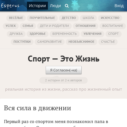
Истории
Люди
Вход
ВЕСЁЛЫЕ
ПОУЧИТЕЛЬНЫЕ
ДЕТСТВО
ШКОЛА
ИСКУССТВО
УСПЕХ
СЕМЬЯ
ДЕТИ И РОДИТЕЛИ
ОТНОШЕНИЯ
ВОСПИТАНИЕ
ДРУЖБА
ЗДОРОВЬЕ
БЕРЕМЕННОСТЬ
УВЛЕЧЕНИЯ
СПОРТ
ПОСТУПКИ
САМОРАЗВИТИЕ
НЕОБЪЯСНИМОЕ
СЧАСТЬЕ
Спорт — Это Жизнь
Я Согласен(-на)
2 истории от 2-х авторов
реальная история из жизни, рассказ про жизненный опыт
Вся сила в движении
Первый раз со спортом меня познакомил папа в