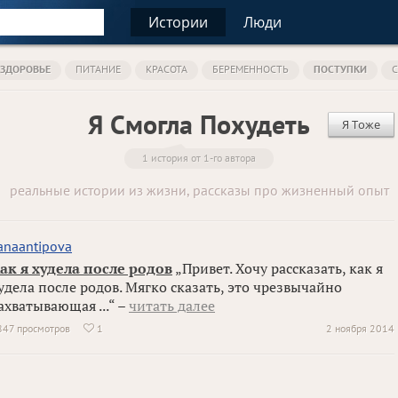
Истории
Люди
ЗДОРОВЬЕ
ПИТАНИЕ
КРАСОТА
БЕРЕМЕННОСТЬ
ПОСТУПКИ
С
Я Смогла Похудеть
Я Тоже
1 история от 1-го автора
реальные истории из жизни, рассказы про жизненный опыт
anaantipova
ак я худела после родов
„Привет. Хочу рассказать, как я
удела после родов. Мягко сказать, это чрезвычайно
ахватывающая ...“ –
читать далее
847 просмотров
1
2 ноября 2014
