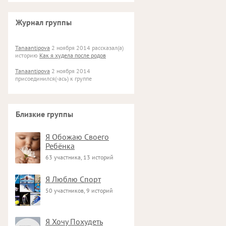
Журнал группы
Tanaantipova
2 ноября 2014 рассказал(а)
историю
Как я худела после родов
Tanaantipova
2 ноября 2014
присоединился(-ась) к группе
Близкие группы
Я Обожаю Своего
Ребёнка
63 участника, 13 историй
Я Люблю Спорт
50 участников, 9 историй
Я Хочу Похудеть