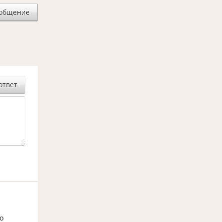
ообщение
ответ
то