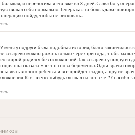
большая, и переносила я его вже на 8 дней. Слава богу опера
увствовал себя нормально. Теперь как-то боюсь даже повтор
а операцию пойду, чтобы не рисковать..
етить
У меня у подруги была подобная история, благо закончилось в
сле кесарево можно рожать только через три года, чтобы матка 
чек второй родился без осложнений. Так кесарево у подруги сд
егодня она сказала мне что снова беременна. Одни врачи говор
оставлять второго ребенка и все пройдет гладко, а другие врач
осложнения. Кто -то что-нибудь слышал на этот счет? Спасибо з
етить
нников