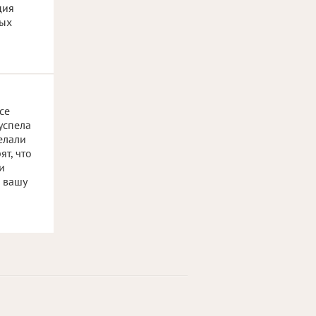
ция
ных
се
успела
елали
ят, что
и
а вашу