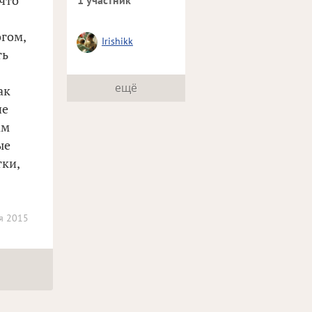
 что
1 участник
огом,
Irishikk
ть
ещё
ак
не
ам
ые
тки,
я 2015