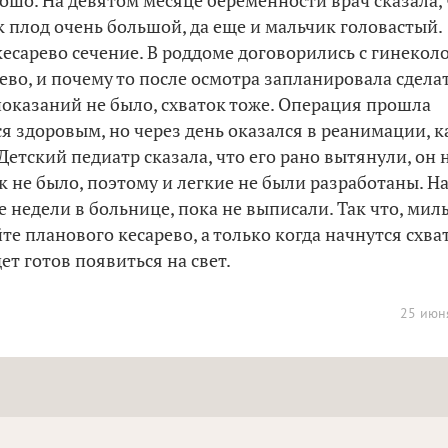
рошо. На девятом месяце беременности врач сказала,
ак плод очень большой, да еще и мальчик головастый.
кесарево сечение. В роддоме договорились с гинекол
ево, и почему то после осмотра запланировала сдела
оказаний не было, схваток тоже. Операция прошла
я здоровым, но через день оказался в реанимации, к
етский педиатр сказала, что его рано вытянули, он 
к не было, поэтому и легкие не были разработаны. Н
 недели в больнице, пока не выписали. Так что, мил
е планового кесарево, а только когда начнутся схва
ет готов появиться на свет.
25 июн