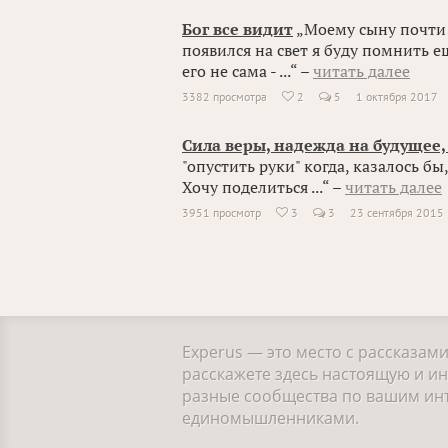
Бог все видит
„Моему сыну почти 2
появился на свет я буду помнить е
его не сама - ...“ –
читать далее
3382 просмотра
2
5
1 октября 2017

Сила веры, надежда на будущее
"опустить руки" когда, казалось бы,
Хочу поделиться ...“ –
читать далее
3951 просмотр
3
3
23 сентября 2015

Experus — это место с рассказам
расскажете здесь настоящую и и
разные сообщества по вашим инте
единомышленниками.