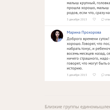
малыш крупный, головка 
прошла хорошо, малыш ч
родов, если что, сразу н
3 декабря 2015
отв


Марина Прохорова
Доброго времени суток! 
хорошо. Говорят, что по
набрать тонус, и ребено
восемь месяцев назад, с
ничего страшного, надо 
говорят, что могут быть 
историю.
3 декабря 2015
отв


Близкие группы единомышле