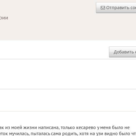
Отправить с
ории
Добавить 
как из моей жизни написана, только кесарево у меня было не
уток мучилась, пыталась сама родить, хотя на узи видно было ч