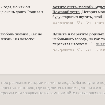
 года, но как он
Хотите быть. мамой? Будьт
ще очень долго. Родила я
Пожааайлуста
„История моя 
буду стараться шутить, чтоб ..
3167 просмотров
2
4
8 марта

, любовь жизни
„Как не
Цените и берегите родных
 жизнь " на волоске".
небольшого города, но как т
переехала насовсем ...“ –
чита
2666 просмотров
2
1
23 июл

и про реальные истории из жизни людей. Вы получите п
нтересную историю, где поделитесь своим ценным жизне
ресам или создавайте их сами, читайте новые рассказы