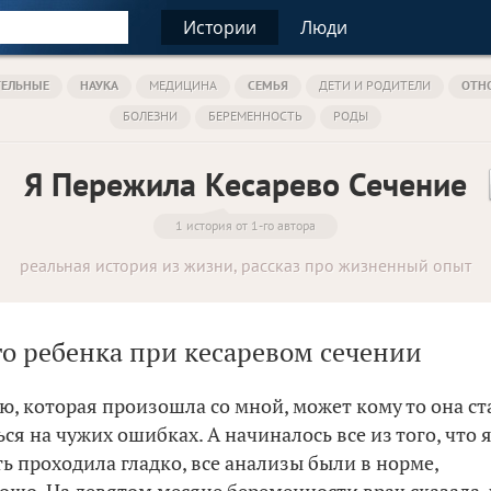
Истории
Люди
ТЕЛЬНЫЕ
НАУКА
МЕДИЦИНА
СЕМЬЯ
ДЕТИ И РОДИТЕЛИ
ОТН
БОЛЕЗНИ
БЕРЕМЕННОСТЬ
РОДЫ
Я Пережила Кесарево Сечение
1 история от 1-го автора
реальная история из жизни, рассказ про жизненный опыт
го ребенка при кесаревом сечении
ю, которая произошла со мной, может кому то она ст
ся на чужих ошибках. А начиналось все из того, что 
ь проходила гладко, все анализы были в норме,