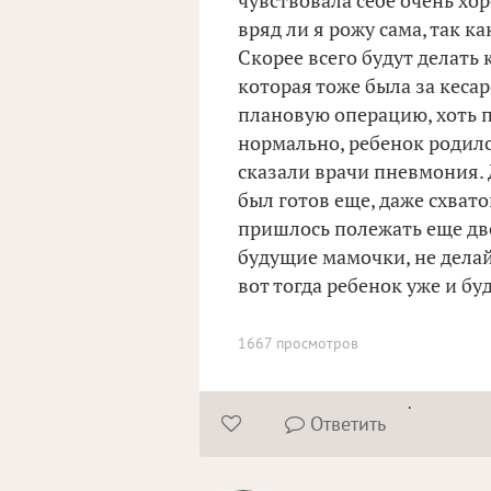
чувствовала себе очень хо
вряд ли я рожу сама, так к
Скорее всего будут делать 
которая тоже была за кесар
плановую операцию, хоть п
нормально, ребенок родилс
сказали врачи пневмония. Д
был готов еще, даже схвато
пришлось полежать еще две
будущие мамочки, не делайт
вот тогда ребенок уже и буд
1667 просмотров
.
Ответить

