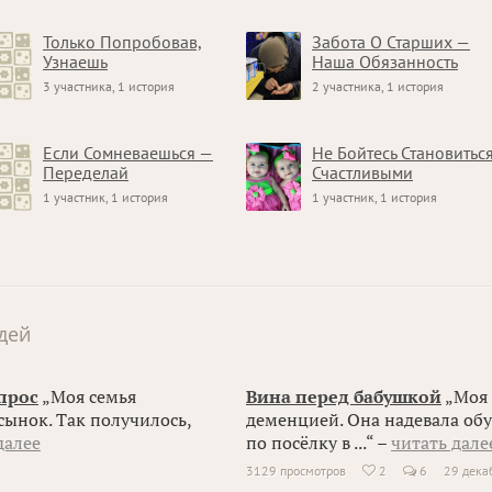
Только Попробовав,
Забота О Старших —
Узнаешь
Наша Обязанность
3 участника, 1 история
2 участника, 1 история
Если Сомневаешься —
Не Бойтесь Становитьс
Переделай
Счастливыми
1 участник, 1 история
1 участник, 1 история
дей
прос
„Моя семья
Вина перед бабушкой
„Моя 
 сынок. Так получилось,
деменцией. Она надевала обу
далее
по посёлку в ...“ –
читать дале
3129 просмотров
2
6
29 дека
