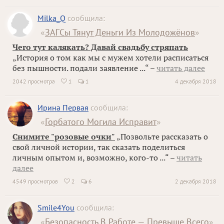
Milka_Q
сообщила:
«
ЗАГСы Тянут Деньги Из Молодожёнов
»
Чего тут калякать? Давай свадьбу стряпать
„История о том как мы с мужем хотели расписаться
без пышности. подали заявление ...“ –
читать далее
2042 просмотра
1
1
4 декабря 2018

Ирина Первая
сообщила:
«
Горбатого Могила Исправит
»
Снимите "розовые очки"
„Позвольте рассказать о
свой личной истории, так сказать поделиться
личным опытом и, возможно, кого-то ...“ –
читать
далее
4549 просмотров
2
6
2 декабря 2018

Smile4You
сообщила:
«
Безопасность В Работе — Превыше Всего
»