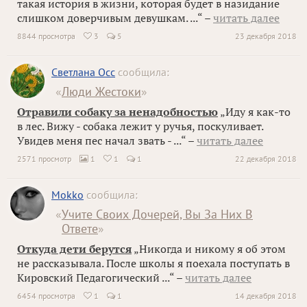
такая история в жизни, которая будет в назидание
слишком доверчивым девушкам. ...“ –
читать далее
8844 просмотра
3
5
23 декабря 2018

Светлана Осс
сообщила:
«
Люди Жестоки
»
Отравили собаку за ненадобностью
„Иду я как-то
в лес. Вижу - собака лежит у ручья, поскуливает.
Увидев меня пес начал звать - ...“ –
читать далее
2571 просмотр
1
1
1
22 декабря 2018


Mokko
сообщила:
«
Учите Своих Дочерей, Вы За Них В
Ответе
»
Откуда дети берутся
„Никогда и никому я об этом
не рассказывала. После школы я поехала поступать в
Кировский Педагогический ...“ –
читать далее
6454 просмотра
1
1
14 декабря 2018
