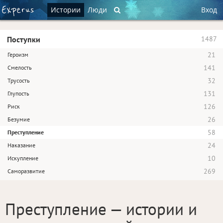
Истории
Люди
Вход
Поступки
1487
21
Героизм
141
Смелость
32
Трусость
131
Глупость
126
Риск
26
Безумие
58
Преступление
24
Наказание
10
Искупление
269
Саморазвитие
Преступление — истории и