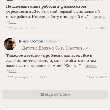
Неудачный опыт работы в финансовом
учреждении
„Это был мой первый официальный
опыт работы. Искали работу с подругой и ...“ –
читать
далее
2027 просмотров
1
11 апреля 2018

Тимур Юсупов
сообщил:
«
Детство Должно Быть Счастливым
»
Тяжелое детство - проблема для всех
„Все в
далеком детстве шалили, многие об этом потом
жалели... так вышло и со мной. Жил в ...“ –
читать
далее
2205 просмотров
1
2
29 марта 2018

ещё истории