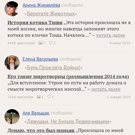
Арина Журавлёва
сообщила:
«
Берегите Животных
»
История котика Тиши
„Эта история произошла не в
моей жизни, но многие навсегда запомнят этого
котика по кличке Тиша. Началось ...“ –
читать далее
4498 просмотров
2
2
9 июня 2019


Елена Васильева
сообщила:
«
Будь Проклята Война!
»
Кто такие миротворцы (размышления 2014 года)
„Для вступления: Утром по пути на работу думала о
смысле миротворческих миссий...“ –
читать далее
2504 просмотра
1
1
5 января 2019


Аля Вальшак
сообщила:
«
Девушки, Не Будьте Доверчивыми
»
Думаю, что это был маньяк
„Произошла со мной